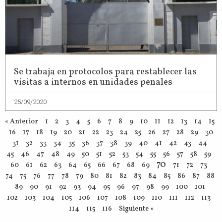
Se trabaja en protocolos para restablecer las
visitas a internos en unidades penales
25/09/2020
« Anterior
1
2
3
4
5
6
7
8
9
10
11
12
13
14
15
16
17
18
19
20
21
22
23
24
25
26
27
28
29
30
31
32
33
34
35
36
37
38
39
40
41
42
43
44
45
46
47
48
49
50
51
52
53
54
55
56
57
58
59
70
60
61
62
63
64
65
66
67
68
69
71
72
73
74
75
76
77
78
79
80
81
82
83
84
85
86
87
88
89
90
91
92
93
94
95
96
97
98
99
100
101
102
103
104
105
106
107
108
109
110
111
112
113
114
115
116
Siguiente »