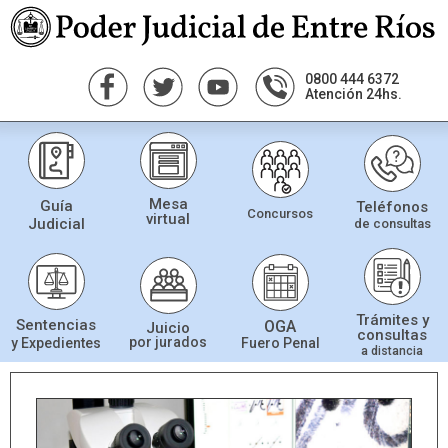
0800 444 6372
Atención 24hs.
Mesa
Guía
Teléfonos
Concursos
virtual
Judicial
de consultas
Trámites y
Sentencias
OGA
Juicio
consultas
por jurados
Fuero Penal
y Expedientes
a distancia