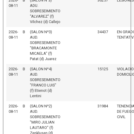
2026-
B
(SALON N°3)
36257
LESIONES
08-11
ADU.
SOBRESEIMIENTO
"ALVAREZ" (f)
Vilchez (d) Callejo
2026-
B
(SALON Nº3)
34437
EN GRAD
08-11
AUD.
TENTATI
SOBRESEIMIENTO
"BRACAMONTE
MICAELA" (f)
Patat (d) Juarez
2026-
B
(SALON Nº4)
15125
VIOLACIO
08-11
AUD.
DOMICILI
SOBRESEIMIENTO
"FRANCO LUIS"
(f) Etienot (d)
Lentini
2026-
B
(SALON Nº2)
31984
TENENCI
08-11
AUD.
DE FUEGO
SOBRESEIMIENTO
CIVIL
"MIRO JULIAN
LAUTARO" (f)
Zenklusen (d)