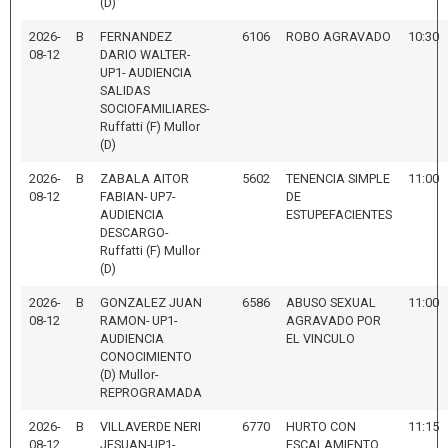
(D)
2026-
B
FERNANDEZ
6106
ROBO AGRAVADO
10:30
08-12
DARIO WALTER-
UP1- AUDIENCIA
SALIDAS
SOCIOFAMILIARES-
Ruffatti (F) Mullor
(D)
2026-
B
ZABALA AITOR
5602
TENENCIA SIMPLE
11:00
08-12
FABIAN- UP7-
DE
AUDIENCIA
ESTUPEFACIENTES
DESCARGO-
Ruffatti (F) Mullor
(D)
2026-
B
GONZALEZ JUAN
6586
ABUSO SEXUAL
11:00
08-12
RAMON- UP1-
AGRAVADO POR
AUDIENCIA
EL VINCULO
CONOCIMIENTO
(D) Mullor-
REPROGRAMADA
2026-
B
VILLAVERDE NERI
6770
HURTO CON
11:15
08-12
JESUAN-UP1-
ESCALAMIENTO