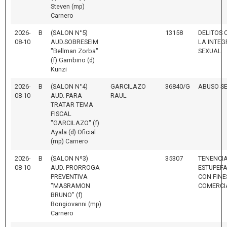
Steven (mp)
Carnero
2026-
B
(SALON N°5)
13158
DELITOS
08-10
AUD.SOBRESEIM
LA INTEG
"Bellman Zorba"
SEXUAL
(f) Gambino (d)
Kunzi
2026-
B
(SALON N°4)
GARCILAZO
36840/G
ABUSO S
08-10
AUD. PARA
RAUL
TRATAR TEMA
FISCAL
"GARCILAZO" (f)
Ayala (d) Oficial
(mp) Carnero
2026-
B
(SALON Nº3)
35307
TENENCIA
08-10
AUD. PRORROGA
ESTUPEFA
PREVENTIVA
CON FINE
"MASRAMON
COMERCI
BRUNO" (f)
Bongiovanni (mp)
Carnero