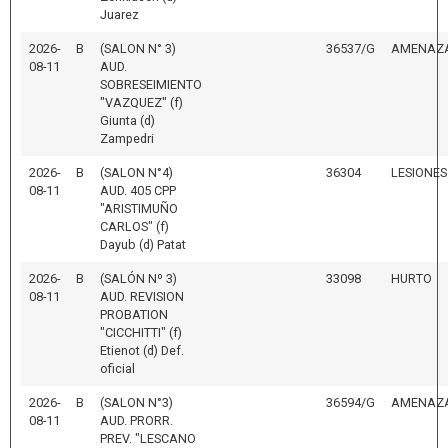
Juarez
2026-
B
(SALON N° 3)
36537/G
AMENAZ
08-11
AUD.
SOBRESEIMIENTO
"VAZQUEZ" (f)
Giunta (d)
Zampedri
2026-
B
(SALON N°4)
36304
LESIONES
08-11
AUD. 405 CPP
"ARISTIMUÑO
CARLOS" (f)
Dayub (d) Patat
2026-
B
(SALÓN Nº 3)
33098
HURTO
08-11
AUD. REVISION
PROBATION
"CICCHITTI" (f)
Etienot (d) Def.
oficial
2026-
B
(SALON N°3)
36594/G
AMENAZ
08-11
AUD. PRORR.
PREV. "LESCANO