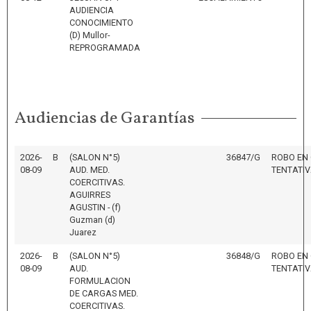
AUDIENCIA
CONOCIMIENTO
(D) Mullor-
REPROGRAMADA
Audiencias de Garantías
2026-
B
(SALON N°5)
36847/G
ROBO EN
08-09
AUD. MED.
TENTATI
COERCITIVAS.
AGUIRRES
AGUSTIN - (f)
Guzman (d)
Juarez
2026-
B
(SALON N°5)
36848/G
ROBO EN
08-09
AUD.
TENTATI
FORMULACION
DE CARGAS MED.
COERCITIVAS.