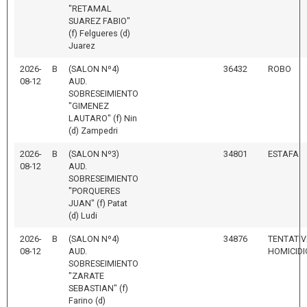
"RETAMAL
SUAREZ FABIO"
(f) Felgueres (d)
Juarez
2026-
B
(SALON Nº4)
36432
ROBO
08-12
AUD.
SOBRESEIMIENTO
"GIMENEZ
LAUTARO" (f) Nin
(d) Zampedri
2026-
B
(SALON Nº3)
34801
ESTAFA
08-12
AUD.
SOBRESEIMIENTO
"PORQUERES
JUAN" (f) Patat
(d) Ludi
2026-
B
(SALON Nº4)
34876
TENTATIV
08-12
AUD.
HOMICIDI
SOBRESEIMIENTO
"ZARATE
SEBASTIAN" (f)
Farino (d)