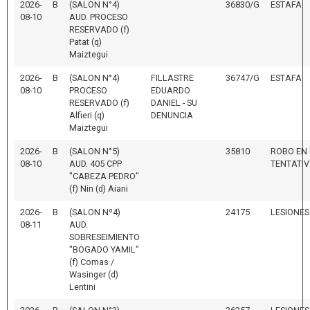
2026-
B
(SALON N°4)
36830/G
ESTAFA
08-10
AUD. PROCESO
RESERVADO (f)
Patat (q)
Maiztegui
2026-
B
(SALON N°4)
FILLASTRE
36747/G
ESTAFA
08-10
PROCESO
EDUARDO
RESERVADO (f)
DANIEL - SU
Alfieri (q)
DENUNCIA
Maiztegui
2026-
B
(SALON N°5)
35810
ROBO EN
08-10
AUD. 405 CPP
TENTATI
"CABEZA PEDRO"
(f) Nin (d) Aiani
2026-
B
(SALON Nº4)
24175
LESIONES
08-11
AUD.
SOBRESEIMIENTO
"BOGADO YAMIL"
(f) Comas /
Wasinger (d)
Lentini