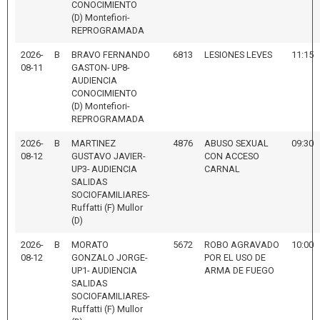
CONOCIMIENTO
(D) Montefiori-
REPROGRAMADA
2026-
B
BRAVO FERNANDO
6813
LESIONES LEVES
11:15
08-11
GASTON- UP8-
AUDIENCIA
CONOCIMIENTO
(D) Montefiori-
REPROGRAMADA
2026-
B
MARTINEZ
4876
ABUSO SEXUAL
09:30
08-12
GUSTAVO JAVIER-
CON ACCESO
UP3- AUDIENCIA
CARNAL
SALIDAS
SOCIOFAMILIARES-
Ruffatti (F) Mullor
(D)
2026-
B
MORATO
5672
ROBO AGRAVADO
10:00
08-12
GONZALO JORGE-
POR EL USO DE
UP1- AUDIENCIA
ARMA DE FUEGO
SALIDAS
SOCIOFAMILIARES-
Ruffatti (F) Mullor