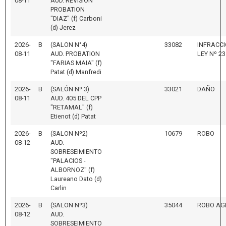
08-11
AUD. REVISION
PROBATION
"DIAZ" (f) Carboni
(d) Jerez
2026-
B
(SALON N°4)
33082
INFRACCI
08-11
AUD. PROBATION
LEY Nº 23
"FARIAS MAIA" (f)
Patat (d) Manfredi
2026-
B
(SALÓN Nº 3)
33021
DAÑO
08-11
AUD. 405 DEL CPP
"RETAMAL" (f)
Etienot (d) Patat
2026-
B
(SALON Nº2)
10679
ROBO
08-12
AUD.
SOBRESEIMIENTO
"PALACIOS -
ALBORNOZ" (f)
Laureano Dato (d)
Carlin
2026-
B
(SALON Nº3)
35044
ROBO AG
08-12
AUD.
SOBRESEIMIENTO