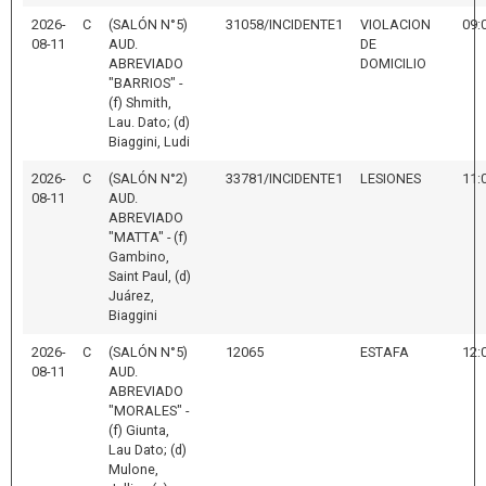
2026-
C
(SALÓN N°5)
31058/INCIDENTE1
VIOLACION
09:
08-11
AUD.
DE
ABREVIADO
DOMICILIO
"BARRIOS" -
(f) Shmith,
Lau. Dato; (d)
Biaggini, Ludi
2026-
C
(SALÓN N°2)
33781/INCIDENTE1
LESIONES
11:
08-11
AUD.
ABREVIADO
"MATTA" - (f)
Gambino,
Saint Paul, (d)
Juárez,
Biaggini
2026-
C
(SALÓN N°5)
12065
ESTAFA
12:
08-11
AUD.
ABREVIADO
"MORALES" -
(f) Giunta,
Lau Dato; (d)
Mulone,