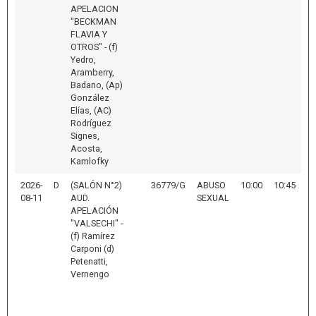
APELACION
"BECKMAN
FLAVIA Y
OTROS" - (f)
Yedro,
Aramberry,
Badano, (Ap)
González
Elías, (AC)
Rodríguez
Signes,
Acosta,
Kamlofky
2026-
D
(SALÓN N°2)
36779/G
ABUSO
10:00
10:45
08-11
AUD.
SEXUAL
APELACIÓN
"VALSECHI" -
(f) Ramírez
Carponi (d)
Petenatti,
Vernengo