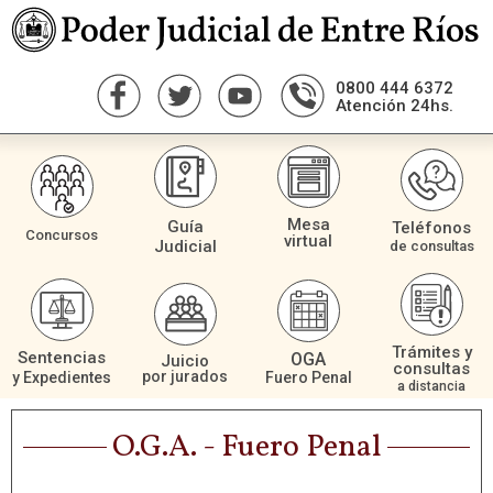
0800 444 6372
Atención 24hs.
Mesa
Guía
Teléfonos
Concursos
virtual
Judicial
de consultas
Trámites y
Sentencias
OGA
Juicio
consultas
por jurados
Fuero Penal
y Expedientes
a distancia
O.G.A. - Fuero Penal