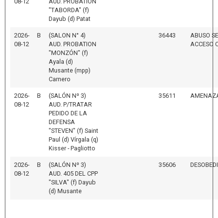
08-12
AUD. PROBATION
"TABORDA" (f)
Dayub (d) Patat
2026-
B
(SALON N° 4)
36443
ABUSO S
08-12
AUD. PROBATION
ACCESO 
"MONZÓN" (f)
Ayala (d)
Musante (mpp)
Carnero
2026-
B
(SALÓN Nº 3)
35611
AMENAZ
08-12
AUD. P/TRATAR
PEDIDO DE LA
DEFENSA
"STEVEN" (f) Saint
Paul (d) Vírgala (q)
Kisser - Pagliotto
2026-
B
(SALÓN Nº 3)
35606
DESOBED
08-12
AUD. 405 DEL CPP
"SILVA" (f) Dayub
(d) Musante