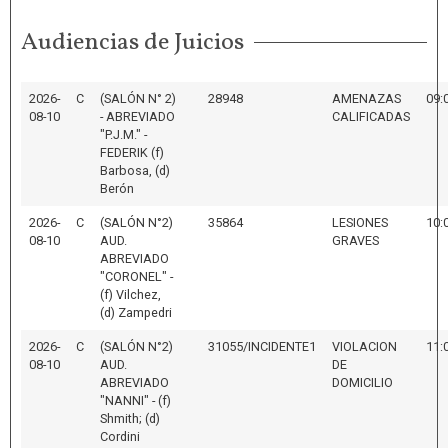
Audiencias de Juicios
2026-
C
(SALÓN N° 2)
28948
AMENAZAS
09:
08-10
- ABREVIADO
CALIFICADAS
"P.J.M." -
FEDERIK (f)
Barbosa, (d)
Berón
2026-
C
(SALÓN N°2)
35864
LESIONES
10:
08-10
AUD.
GRAVES
ABREVIADO
"CORONEL" -
(f) Vilchez,
(d) Zampedri
2026-
C
(SALÓN N°2)
31055/INCIDENTE1
VIOLACION
11:
08-10
AUD.
DE
ABREVIADO
DOMICILIO
"NANNI" - (f)
Shmith; (d)
Cordini