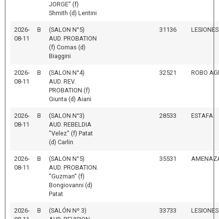
JORGE" (f)
Shmith (d) Lentini
2026-
B
(SALON N°5)
31136
LESIONES
08-11
AUD. PROBATION
(f) Comas (d)
Biaggini
2026-
B
(SALON N°4)
32521
ROBO AG
08-11
AUD. REV.
PROBATION (f)
Giunta (d) Aiani
2026-
B
(SALON N°3)
28533
ESTAFA
08-11
AUD. REBELDIA
"Velez" (f) Patat
(d) Carlin
2026-
B
(SALON N°5)
35531
AMENAZ
08-11
AUD. PROBATION.
"Guzman" (f)
Bongiovanni (d)
Patat
2026-
B
(SALÓN Nº 3)
33733
LESIONES