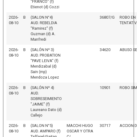
"FRANCO" (f)
Etienot (d) Cozzi
2026-
B
(SALON N°4)
36807/G
ROBO EN
08-10
AUD. REBELDIA
TENTATI
"Ramirez" (f)
Guzman (d) A.
Manfredi
2026-
B
(SALÓN Nº 3)
34620
ABUSO S
08-10
AUD. PROBATION
"PAVE LEIVA" (f)
Mendizabal (d)
Sain (mp)
Mendoza Lopez
2026-
B
(SALÓN Nº 4)
10901
ROBO SI
08-10
AUD.
SOBRESEIMIENTO
"JAIME" (f)
Laureano Dato (d)
Callejo
2026-
B
(SALON N°5)
MACCHI HUGO
30717
ACCION 
08-10
AUD. AMPARO (f)
OSCAR Y OTRA
Taffarel/Gaitan
C/