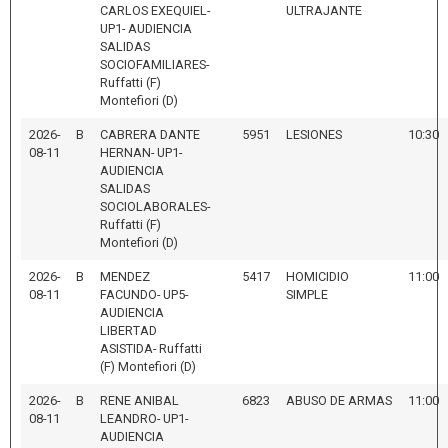
CARLOS EXEQUIEL-
ULTRAJANTE
UP1- AUDIENCIA
SALIDAS
SOCIOFAMILIARES-
Ruffatti (F)
Montefiori (D)
2026-
B
CABRERA DANTE
5951
LESIONES
10:30
08-11
HERNAN- UP1-
AUDIENCIA
SALIDAS
SOCIOLABORALES-
Ruffatti (F)
Montefiori (D)
2026-
B
MENDEZ
5417
HOMICIDIO
11:00
08-11
FACUNDO- UP5-
SIMPLE
AUDIENCIA
LIBERTAD
ASISTIDA- Ruffatti
(F) Montefiori (D)
2026-
B
RENE ANIBAL
6823
ABUSO DE ARMAS
11:00
08-11
LEANDRO- UP1-
AUDIENCIA