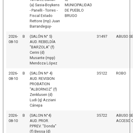
(a) Sasia-Boykens
MUNICIPALIDAD
- Panelli - Torres -
DE PUEBLO
Fiscal Estado
BRUGO
Rettore (mp) Juan
Barrandeguy-
2026-
B
(SALÓN N° 5)
31497
ABUSO S
08-10
AUD. REBELDÍA
"BARZOLA" (f)
Cerini (d)
Musante (mpp)
Mendoza López
2026-
B
(SALÓN Nº 4)
35122
ROBO
08-10
AUD. REVISION
PROBATION
"ALBORNOZ" (f)
Zenklusen (d)
Ludi (q) Azziani
Cánepa
2026-
B
(SALON N°4)
35722
ABUSO S
08-10
AUD. PROR.
ACCESO 
P.PREV. "Donda"
(f) Bessa (d)