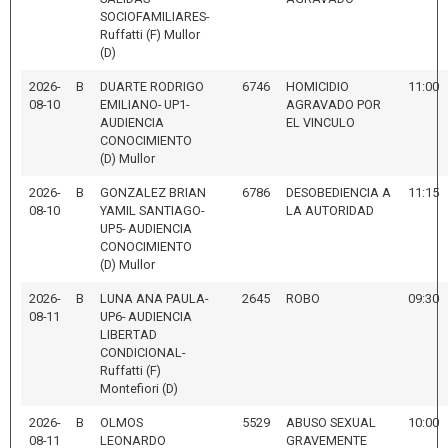
SOCIOFAMILIARES-
Ruffatti (F) Mullor
(D)
2026-
B
DUARTE RODRIGO
6746
HOMICIDIO
11:00
08-10
EMILIANO- UP1-
AGRAVADO POR
AUDIENCIA
EL VINCULO
CONOCIMIENTO
(D) Mullor
2026-
B
GONZALEZ BRIAN
6786
DESOBEDIENCIA A
11:15
08-10
YAMIL SANTIAGO-
LA AUTORIDAD
UP5- AUDIENCIA
CONOCIMIENTO
(D) Mullor
2026-
B
LUNA ANA PAULA-
2645
ROBO
09:30
08-11
UP6- AUDIENCIA
LIBERTAD
CONDICIONAL-
Ruffatti (F)
Montefiori (D)
2026-
B
OLMOS
5529
ABUSO SEXUAL
10:00
08-11
LEONARDO
GRAVEMENTE