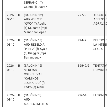
SERRANO - (f)
Giunta (d) Juarez
2026-
B
(SALON N°12)
27729
ABUSO S
08-10
AUD. 405 CPP
ACCESO 
"QWD" (f) Acuña
AGRAVA
(d) Musante (mp)
Mendoza Lopez
2026-
B
(SALÓN Nº 4)
22449
DELITOS
08-10
AUD. REBELDÍA
LA INTEG
"PEREZ" (f) Ayala
SEXUAL
(d) Biaggini (mp)
Barrandeguy
2026-
B
(SALON N° 5)
36849/G
TENTATIV
08-10
MEDIDAS
HOMICIDI
COERCITIVAS
"CAMINOS
LEONARDO" (f)
Yedro (d) Aiani
2026-
B
(SALÓN N°3)
22664
LESIONES
08-10
AUD.
SOBRESEIMIENTO