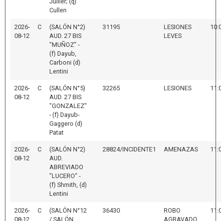
Jullier; (q)
Cullen
2026-
C
(SALÓN N°2)
31195
LESIONES
10:
08-12
AUD. 27 BIS
LEVES
"MUÑOZ" -
(f) Dayub,
Carboni (d)
Lentini
2026-
C
(SALÓN N°5)
32265
LESIONES
11:
08-12
AUD. 27 BIS
"GONZALEZ"
- (f) Dayub-
Gaggero (d)
Patat
2026-
C
(SALÓN N°2)
28824/INCIDENTE1
AMENAZAS
11:
08-12
AUD.
ABREVIADO
"LUCERO" -
(f) Shmith, (d)
Lentini
2026-
C
(SALÓN N°12
36430
ROBO
11:
08-12
/ SALÓN
AGRAVADO