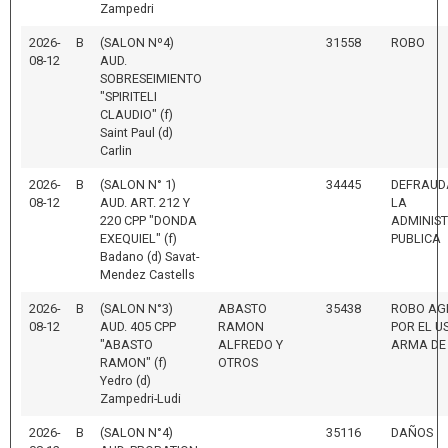
Zampedri
2026-
B
(SALON Nº4)
31558
ROBO
08-12
AUD.
SOBRESEIMIENTO
"SPIRITELI
CLAUDIO" (f)
Saint Paul (d)
Carlin
2026-
B
(SALON N° 1)
34445
DEFRAUD
08-12
AUD. ART. 212 Y
LA
220 CPP "DONDA
ADMINIS
EXEQUIEL" (f)
PUBLICA
Badano (d) Savat-
Mendez Castells
2026-
B
(SALON N°3)
ABASTO
35438
ROBO AG
08-12
AUD. 405 CPP
RAMON
POR EL U
"ABASTO
ALFREDO Y
ARMA DE
RAMON" (f)
OTROS
Yedro (d)
Zampedri-Ludi
2026-
B
(SALON N°4)
35116
DAÑOS