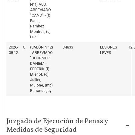
N°1) AUD.
ABREVIADO
"CANO" - (f)
Patat,
Ramírez
Montrull, (d)
Ludi
2026-
C
(SALÓN N° 2)
34833
LESIONES
12:
08-12
- ABREVIADO
LEVES
"BOURNIER
DANIEL" -
FEDERIK (f)
Etienot, (d)
Jullier,
Mulone, (mp)
Barrandeguy
Juzgado de Ejecución de Penas y
Medidas de Seguridad