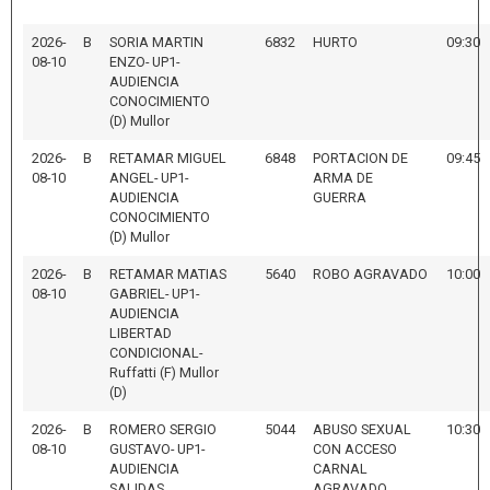
2026-
B
SORIA MARTIN
6832
HURTO
09:30
08-10
ENZO- UP1-
AUDIENCIA
CONOCIMIENTO
(D) Mullor
2026-
B
RETAMAR MIGUEL
6848
PORTACION DE
09:45
08-10
ANGEL- UP1-
ARMA DE
AUDIENCIA
GUERRA
CONOCIMIENTO
(D) Mullor
2026-
B
RETAMAR MATIAS
5640
ROBO AGRAVADO
10:00
08-10
GABRIEL- UP1-
AUDIENCIA
LIBERTAD
CONDICIONAL-
Ruffatti (F) Mullor
(D)
2026-
B
ROMERO SERGIO
5044
ABUSO SEXUAL
10:30
08-10
GUSTAVO- UP1-
CON ACCESO
AUDIENCIA
CARNAL
SALIDAS
AGRAVADO