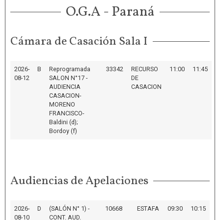
O.G.A - Paraná
Cámara de Casación Sala I
2026-
B
Reprogramada
33342
RECURSO
11:00
11:45
08-12
SALON N°17 -
DE
AUDIENCIA
CASACION
CASACION-
MORENO
FRANCISCO-
Baldini (d);
Bordoy (f)
Audiencias de Apelaciones
2026-
D
(SALÓN N° 1) -
10668
ESTAFA
09:30
10:15
08-10
CONT. AUD.