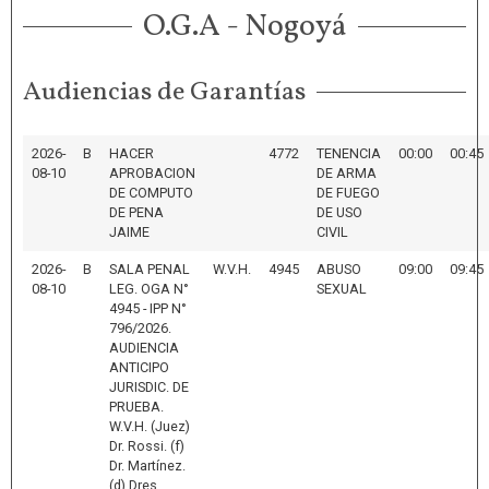
O.G.A - Nogoyá
Audiencias de Garantías
2026-
B
HACER
4772
TENENCIA
00:00
00:45
08-10
APROBACION
DE ARMA
DE COMPUTO
DE FUEGO
DE PENA
DE USO
JAIME
CIVIL
2026-
B
SALA PENAL
W.V.H.
4945
ABUSO
09:00
09:45
08-10
LEG. OGA N°
SEXUAL
4945 - IPP N°
796/2026.
AUDIENCIA
ANTICIPO
JURISDIC. DE
PRUEBA.
W.V.H. (Juez)
Dr. Rossi. (f)
Dr. Martínez.
(d) Dres.