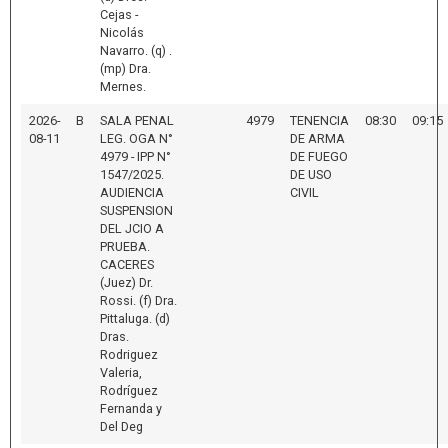
Cejas -
Nicolás
Navarro. (q) .
(mp) Dra.
Mernes.
2026-
B
SALA PENAL
4979
TENENCIA
08:30
09:15
08-11
LEG. OGA N°
DE ARMA
4979 - IPP N°
DE FUEGO
1547/2025.
DE USO
AUDIENCIA
CIVIL
SUSPENSION
DEL JCIO A
PRUEBA.
CACERES
(Juez) Dr.
Rossi. (f) Dra.
Pittaluga. (d)
Dras.
Rodriguez
Valeria,
Rodríguez
Fernanda y
Del Deg