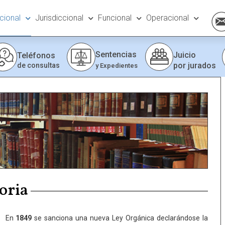
ucional
Jurisdiccional
Funcional
Operacional
Sentencias
Juicio
Teléfonos
por jurados
de consultas
y Expedientes
oria
En
1849
se sanciona una nueva Ley Orgánica declarándose la