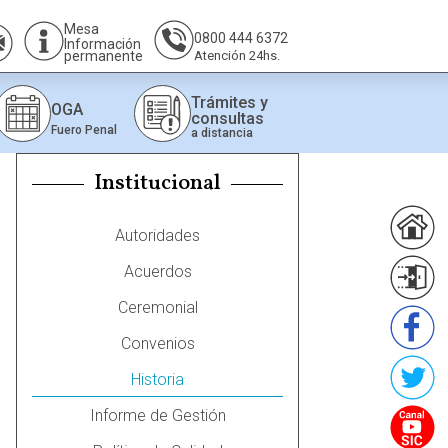
Mesa
0800 444 6372
Información
permanente
Atención 24hs.
Trámites y
OGA
consultas
Fuero Penal
a distancia
Institucional
Autoridades
Acuerdos
Ceremonial
Convenios
Historia
Informe de Gestión