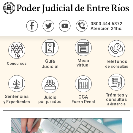
0800 444 6372
Atención 24hs.
Mesa
Guía
Teléfonos
Concursos
virtual
Judicial
de consultas
Trámites y
Sentencias
OGA
Juicio
consultas
por jurados
Fuero Penal
y Expedientes
a distancia