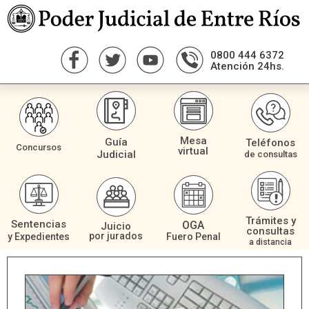
0800 444 6372
Atención 24hs.
Mesa
Guía
Teléfonos
Concursos
virtual
Judicial
de consultas
Trámites y
Sentencias
OGA
Juicio
consultas
por jurados
Fuero Penal
y Expedientes
a distancia