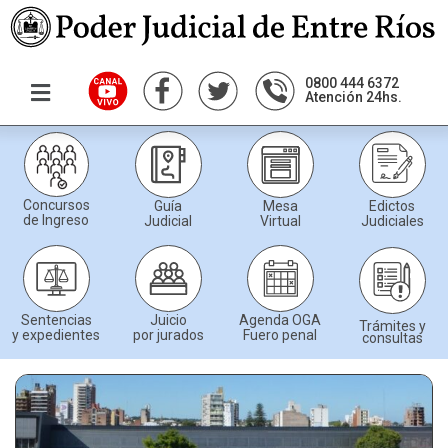
0800 444 6372
Atención 24hs.
Concursos
Guía
Mesa
Edictos
de Ingreso
Judicial
Virtual
Judiciales
Sentencias
Juicio
Agenda OGA
Trámites y
y expedientes
por jurados
Fuero penal
consultas