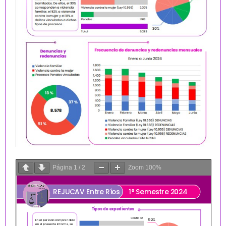
Página
1
/
2
Zoom
100%