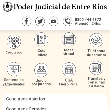
0800 444 6372
Atención 24hs.
Mesa
Guía
Teléfonos
Concursos
virtual
Judicial
de consultas
Trámites y
Sentencias
OGA
Juicio
consultas
por jurados
Fuero Penal
y Expedientes
a distancia
Concursos Abiertos
Concursos Cerrados