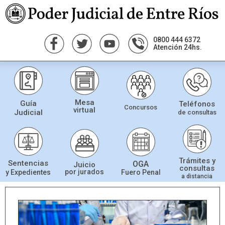
0800 444 6372
Atención 24hs.
Mesa
Guía
Teléfonos
Concursos
virtual
Judicial
de consultas
Trámites y
Sentencias
OGA
Juicio
consultas
por jurados
Fuero Penal
y Expedientes
a distancia