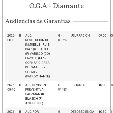
O.G.A - Diamante
Audiencias de Garantías
2026-
B
AUD.
G -
USURPACION
09:00
0
08-10
RESTITUCION DE
01525
INMUEBLE - RUIZ
DIAZ (I) BLASICH
(F) VARISCO (DO)
FAVOTTI (MP) -
COPNAF O AREA
DE RAMIREZ -
CHEMEZ
(PATROCINANTE)
2026-
B
AUD REVISION
G -
LESIONES
10:00
1
08-10
PREVENTIVA -
01483
SALZMAN (I) -
BLASICH (F) -
ANTICO (DP)
2026-
B
AUD. FOR.
G -
DESOBEDIENCIA
10:30
1