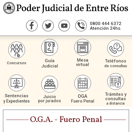
0800 444 6372
Atención 24hs.
Mesa
Guía
Teléfonos
Concursos
virtual
Judicial
de consultas
Trámites y
Sentencias
OGA
Juicio
consultas
por jurados
Fuero Penal
y Expedientes
a distancia
O.G.A. - Fuero Penal