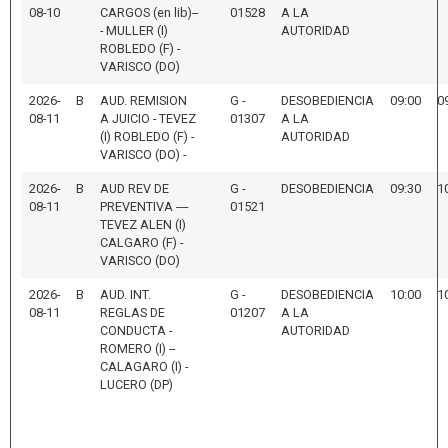
08-10
CARGOS (en lib)--
01528
A LA
- MULLER (I)
AUTORIDAD
ROBLEDO (F) -
VARISCO (DO)
2026-
B
AUD. REMISION
G -
DESOBEDIENCIA
09:00
0
08-11
A JUICIO - TEVEZ
01307
A LA
(I) ROBLEDO (F) -
AUTORIDAD
VARISCO (DO) -
2026-
B
AUD REV DE
G -
DESOBEDIENCIA
09:30
1
08-11
PREVENTIVA ----
01521
TEVEZ ALEN (I)
CALGARO (F) -
VARISCO (DO)
2026-
B
AUD. INT.
G -
DESOBEDIENCIA
10:00
1
08-11
REGLAS DE
01207
A LA
CONDUCTA -
AUTORIDAD
ROMERO (I) --
CALAGARO (I) -
LUCERO (DP)