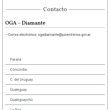
Contacto
OGA – Diamante
– Correo electrónico: ogadiamante@jusentrerios.gov.ar
Paraná
Concordia
C. del Uruguay
Gualeguay
Gualeguaychú
La Paz