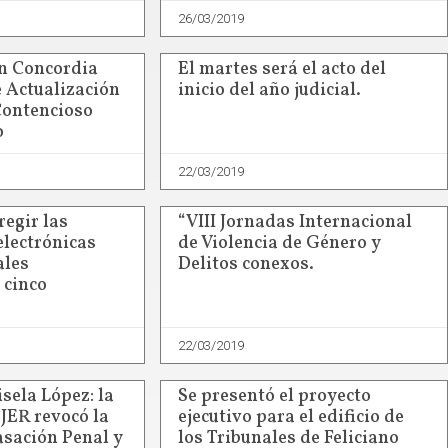
26/03/2019
en Concordia
El martes será el acto del
e Actualización
inicio del año judicial.
Contencioso
o
22/03/2019
egir las
“VIII Jornadas Internacional
electrónicas
de Violencia de Género y
ales
Delitos conexos.
 cinco
22/03/2019
sela López: la
Se presentó el proyecto
TJER revocó la
ejecutivo para el edificio de
asación Penal y
los Tribunales de Feliciano