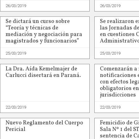
26/03/2019
26/03/2019
Se dictará un curso sobre
Se realizaron 
“Teoría y técnicas de
las Jornadas d
mediación y negociación para
en cuestiones 
magistrados y funcionarios”
Administrativ
25/03/2019
25/03/2019
La Dra. Aída Kemelmajer de
Comenzarán a r
Carlucci disertará en Paraná.
notificaciones 
con efectos leg
obligatorios en
jurisdicciones
22/03/2019
22/03/2019
Nuevo Reglamento del Cuerpo
Femicidio de Gi
Pericial
Sala Nº 1 del S
sentencia de C