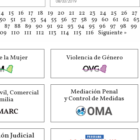
08/03/2019
14
15
16
17
18
19
20
21
22
23
24
25
26
27
50
51
52
53
54
55
56
57
58
59
60
61
62
63
87
88
89
90
91
92
93
94
95
96
97
98
99
109
110
111
112
113
114
115
116
Siguiente »
e la Mujer
Violencia de Género
Mediación Penal
vil, Comercial
y Control de Medidas
milia
ón Judicial