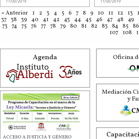
11/03/2019
11/03/2019
« Anterior
1
2
3
4
5
6
7
8
9
10
11
12
13
37
38
39
40
41
42
43
44
45
46
47
48
49
73
74
75
76
77
78
79
80
81
82
83
84
85
86
107
108
Agenda
Oficina d
Mediación Ci
y Fa
Capacitaci
ACCESO A JUSTICIA Y GÉNERO