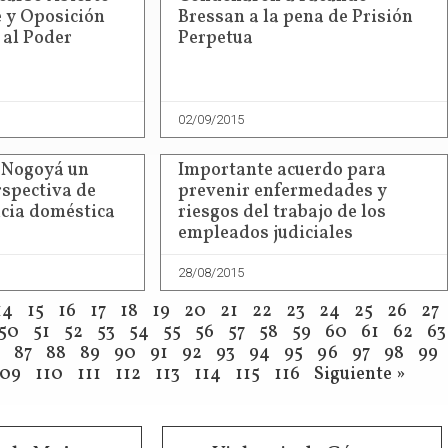
 y Oposición
Bressan a la pena de Prisión
 al Poder
Perpetua
02/09/2015
n Nogoyá un
Importante acuerdo para
rspectiva de
prevenir enfermedades y
ncia doméstica
riesgos del trabajo de los
empleados judiciales
28/08/2015
14
15
16
17
18
19
20
21
22
23
24
25
26
27
50
51
52
53
54
55
56
57
58
59
60
61
62
63
87
88
89
90
91
92
93
94
95
96
97
98
99
109
110
111
112
113
114
115
116
Siguiente »