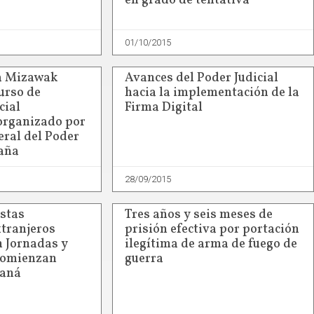
en grado de tentativa
01/10/2015
ia Mizawak
Avances del Poder Judicial
urso de
hacia la implementación de la
cial
Firma Digital
organizado por
eral del Poder
paña
28/09/2015
stas
Tres años y seis meses de
xtranjeros
prisión efectiva por portación
n Jornadas y
ilegítima de arma de fuego de
comienzan
guerra
raná