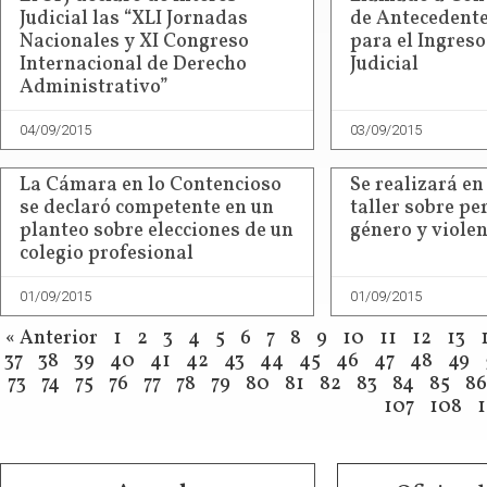
Judicial las “XLI Jornadas
de Antecedente
Nacionales y XI Congreso
para el Ingreso
Internacional de Derecho
Judicial
Administrativo”
04/09/2015
03/09/2015
La Cámara en lo Contencioso
Se realizará e
se declaró competente en un
taller sobre pe
planteo sobre elecciones de un
género y viole
colegio profesional
01/09/2015
01/09/2015
« Anterior
1
2
3
4
5
6
7
8
9
10
11
12
13
37
38
39
40
41
42
43
44
45
46
47
48
49
73
74
75
76
77
78
79
80
81
82
83
84
85
86
107
108