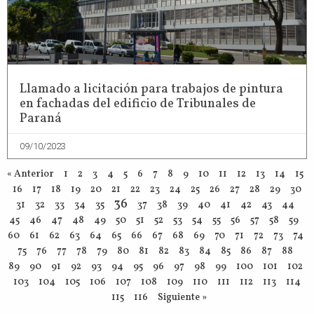
Llamado a licitación para trabajos de pintura
en fachadas del edificio de Tribunales de
Paraná
09/10/2023
« Anterior
1
2
3
4
5
6
7
8
9
10
11
12
13
14
15
16
17
18
19
20
21
22
23
24
25
26
27
28
29
30
36
31
32
33
34
35
37
38
39
40
41
42
43
44
45
46
47
48
49
50
51
52
53
54
55
56
57
58
59
60
61
62
63
64
65
66
67
68
69
70
71
72
73
74
75
76
77
78
79
80
81
82
83
84
85
86
87
88
89
90
91
92
93
94
95
96
97
98
99
100
101
102
103
104
105
106
107
108
109
110
111
112
113
114
115
116
Siguiente »