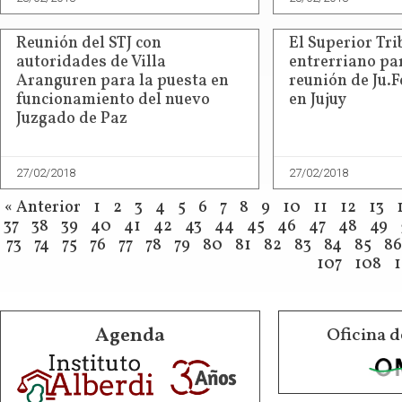
Reunión del STJ con
El Superior Tri
autoridades de Villa
entrerriano par
Aranguren para la puesta en
reunión de Ju.F
funcionamiento del nuevo
en Jujuy
Juzgado de Paz
27/02/2018
27/02/2018
« Anterior
1
2
3
4
5
6
7
8
9
10
11
12
13
37
38
39
40
41
42
43
44
45
46
47
48
49
73
74
75
76
77
78
79
80
81
82
83
84
85
86
107
108
Agenda
Oficina d