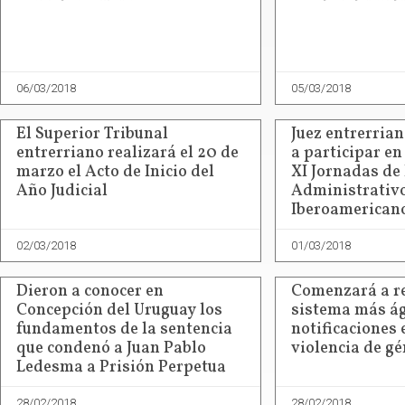
06/03/2018
05/03/2018
El Superior Tribunal
Juez entrerrian
entrerriano realizará el 20 de
a participar en
marzo el Acto de Inicio del
XI Jornadas de
Año Judicial
Administrativ
Iberoamerican
02/03/2018
01/03/2018
Dieron a conocer en
Comenzará a r
Concepción del Uruguay los
sistema más ág
fundamentos de la sentencia
notificaciones 
que condenó a Juan Pablo
violencia de g
Ledesma a Prisión Perpetua
28/02/2018
28/02/2018