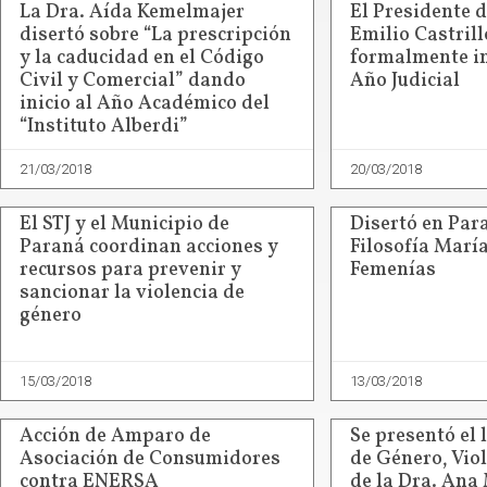
La Dra. Aída Kemelmajer
El Presidente d
disertó sobre “La prescripción
Emilio Castrill
y la caducidad en el Código
formalmente i
Civil y Comercial” dando
Año Judicial
inicio al Año Académico del
“Instituto Alberdi”
21/03/2018
20/03/2018
El STJ y el Municipio de
Disertó en Para
Paraná coordinan acciones y
Filosofía Marí
recursos para prevenir y
Femenías
sancionar la violencia de
género
15/03/2018
13/03/2018
Acción de Amparo de
Se presentó el 
Asociación de Consumidores
de Género, Viol
contra ENERSA
de la Dra. Ana