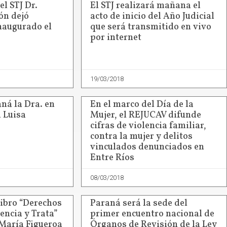
el STJ Dr.
El STJ realizará mañana el
ón dejó
acto de inicio del Año Judicial
naugurado el
que será transmitido en vivo
por internet
19/03/2018
ná la Dra. en
En el marco del Día de la
a Luisa
Mujer, el REJUCAV difunde
cifras de violencia familiar,
contra la mujer y delitos
vinculados denunciados en
Entre Ríos
08/03/2018
libro “Derechos
Paraná será la sede del
encia y Trata”
primer encuentro nacional de
 María Figueroa
Órganos de Revisión de la Ley