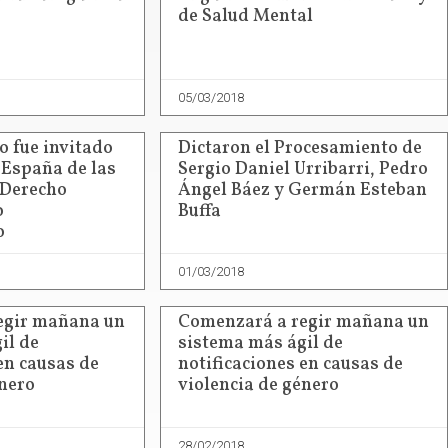
de Salud Mental
05/03/2018
o fue invitado
Dictaron el Procesamiento de
 España de las
Sergio Daniel Urribarri, Pedro
 Derecho
Ángel Báez y Germán Esteban
o
Buffa
o
01/03/2018
egir mañana un
Comenzará a regir mañana un
il de
sistema más ágil de
en causas de
notificaciones en causas de
énero
violencia de género
28/02/2018