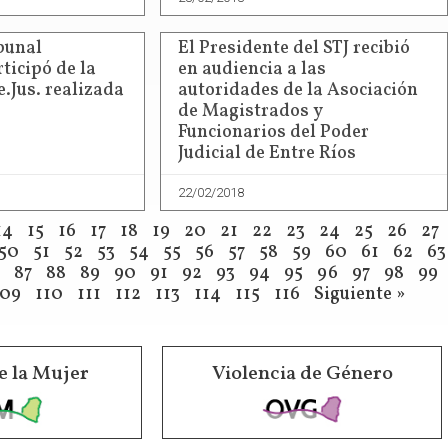
bunal
El Presidente del STJ recibió
ticipó de la
en audiencia a las
e.Jus. realizada
autoridades de la Asociación
de Magistrados y
Funcionarios del Poder
Judicial de Entre Ríos
22/02/2018
14
15
16
17
18
19
20
21
22
23
24
25
26
27
50
51
52
53
54
55
56
57
58
59
60
61
62
63
87
88
89
90
91
92
93
94
95
96
97
98
99
109
110
111
112
113
114
115
116
Siguiente »
e la Mujer
Violencia de Género