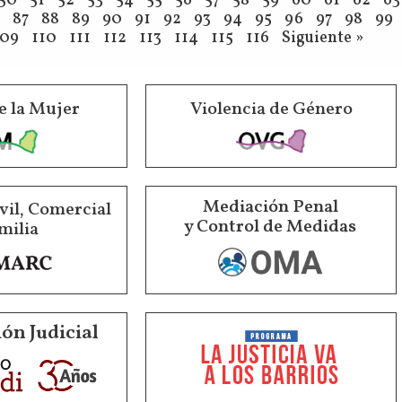
50
51
52
53
54
55
56
57
58
59
60
61
62
63
87
88
89
90
91
92
93
94
95
96
97
98
99
109
110
111
112
113
114
115
116
Siguiente »
e la Mujer
Violencia de Género
Mediación Penal
vil, Comercial
y Control de Medidas
milia
ón Judicial