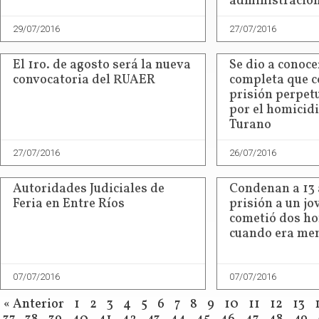
administración
29/07/2016
27/07/2016
El 1ro. de agosto será la nueva
Se dio a conoce
convocatoria del RUAER
completa que 
prisión perpetu
por el homicid
Turano
27/07/2016
26/07/2016
Autoridades Judiciales de
Condenan a 13 
Feria en Entre Ríos
prisión a un jo
cometió dos ho
cuando era me
07/07/2016
07/07/2016
« Anterior
1
2
3
4
5
6
7
8
9
10
11
12
13