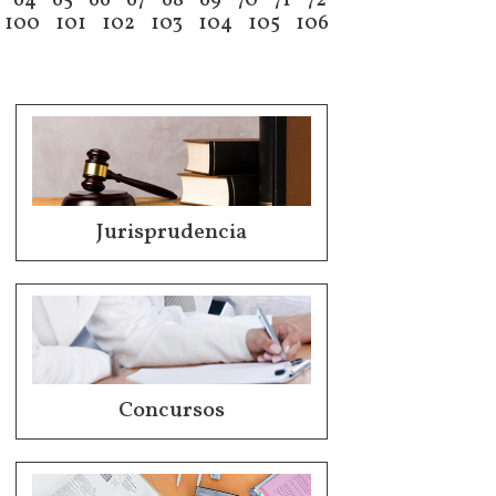
64
65
66
67
68
69
70
71
72
100
101
102
103
104
105
106
Jurisprudencia
Concursos