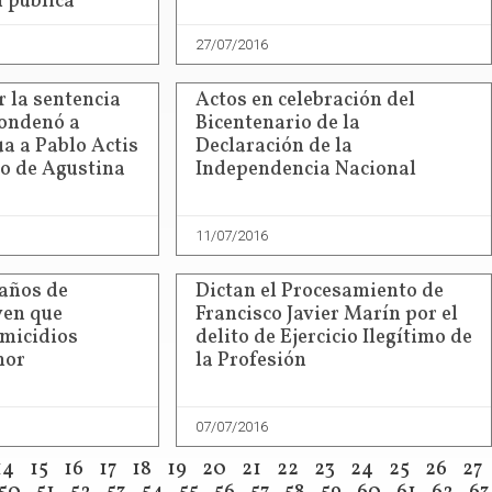
 pública
27/07/2016
r la sentencia
Actos en celebración del
condenó a
Bicentenario de la
a a Pablo Actis
Declaración de la
io de Agustina
Independencia Nacional
11/07/2016
años de
Dictan el Procesamiento de
ven que
Francisco Javier Marín por el
micidios
delito de Ejercicio Ilegítimo de
nor
la Profesión
07/07/2016
14
15
16
17
18
19
20
21
22
23
24
25
26
27