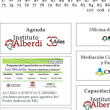
37
38
39
40
41
42
43
44
45
46
47
48
49
73
74
75
76
77
78
79
80
81
82
83
84
85
86
107
108
Agenda
Oficina d
Mediación Ci
y Fa
Capacitaci
ACCESO A JUSTICIA Y GÉNERO
(exclusivamente para agentes del
Poder Judicial de ER)