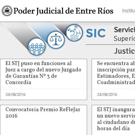
Instit
El STJ puso en funciones al
Se encuentra ab
Juez a cargo del nuevo Juzgado
inscripción pa
de Garantías Nº 3 de
Estimadores, E
Concordia
Coadministrad
24/08/2016
24/08/2016
Convocatoria Premio ReFleJar
El STJ inaugur
2016
un nuevo servi
al ciudadano d
horas del día