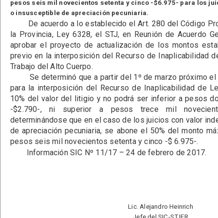
pesos seis mil novecientos setenta y cinco -$6.975- para los ju
o insusceptible de apreciación pecuniaria.
De acuerdo a lo establecido el Art. 280 del Código Proc
la Provincia, Ley 6328, el STJ, en Reunión de Acuerdo G
aprobar el proyecto de actualización de los montos esta
previo en la interposición del Recurso de Inaplicabilidad d
Trabajo del Alto Cuerpo.
Se determinó que a partir del 1º de marzo próximo el 
para la interposición del Recurso de Inaplicabilidad de L
10% del valor del litigio y no podrá ser inferior a pesos 
-$2.790-, ni superior a pesos trece mil novecient
determinándose que en el caso de los juicios con valor ind
de apreciación pecuniaria, se abone el 50% del monto má
pesos seis mil novecientos setenta y cinco -$ 6.975-.
Información SIC Nº 11/17 – 24 de febrero de 2017.
Lic. Alejandro Heinrich
Jefe del SIC-STJER