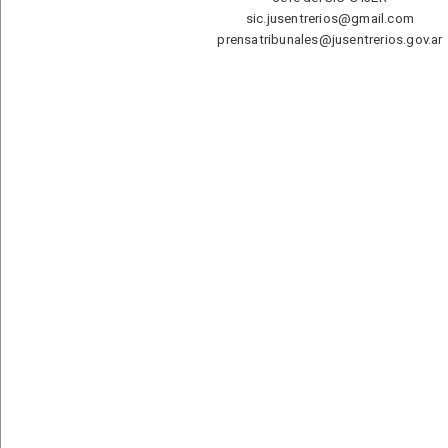
sic.jusentrerios@gmail.com
prensatribunales@jusentrerios.gov.ar