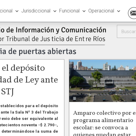
ucional
Jurisdiccional
Funcional
Operacional
 el depósito
dad de Ley ante
 STJ
establecidos para el depósito
Amparo colectivo por e
 ante la Sala Nº 3 del Trabajo
programa alimentario
previo debe ser equivalente al
setecientos noventa -$ 2.790-,
escolar: se convoca a
-, determinándose la suma de
quienes puedan estar