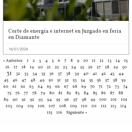
Corte de energía e internet en Juzgado en feria
en Diamante
16/01/2024
« Anterior
1
2
3
4
5
6
7
8
9
10
11
12
13
14
15
16
17
18
19
20
21
22
23
24
25
26
27
28
29
30
31
32
33
34
35
36
37
38
39
40
41
42
43
44
45
46
47
48
49
50
51
52
53
54
55
56
57
58
59
60
61
62
63
64
65
66
67
68
69
70
71
72
73
74
75
76
77
78
79
80
81
82
83
84
85
86
87
88
89
90
91
92
93
94
95
96
97
98
99
100
101
102
103
104
105
106
107
108
109
110
111
112
113
114
115
116
Siguiente »