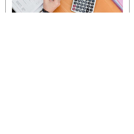
Contrataciones
Compras STJ
Firma Digital
Gestiones Internas
Institucional
Funcional
Jurisdiccional