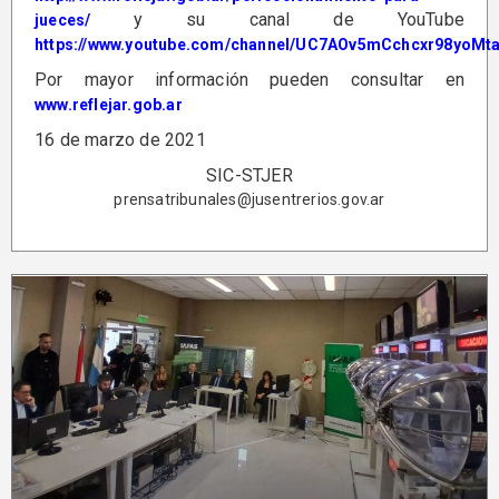
y su canal de YouTube
jueces/
https://www.youtube.com/channel/UC7AOv5mCchcxr98yoMt
Por mayor información pueden consultar en
www.reflejar.gob.ar
16 de marzo de 2021
SIC-STJER
prensatribunales@jusentrerios.gov.ar