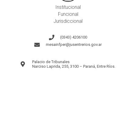
Institucional
Funcional
Jurisdiccional
(0343) 4206100
mesainfper@jusentrerios.gov.ar
Palacio de Tribunales
Narciso Laprida, 255, 3100 – Paraná, Entre Ríos.