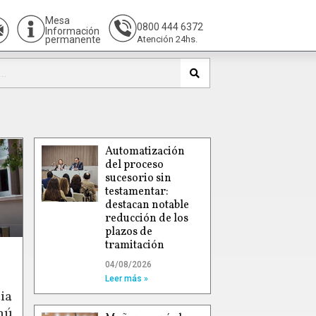
Mesa
0800 444 6372
Información
permanente
Atención 24hs.
Automatización
del proceso
sucesorio sin
testamentar:
destacan notable
reducción de los
plazos de
tramitación
04/08/2026
Leer más »
ia
hú