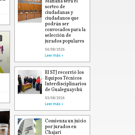
Mañana será el
sorteo de
ciudadanas y
ciudadanos que
podrán ser
convocados para la
selección de
jurados populares
04/08/2026
Leer más »
El STJ recorrió los
Equipos Técnicos
Interdisciplinarios
de Gualeguaychú
03/08/2026
Leer más »
Comienza un juicio
por jurados en
Chajarí