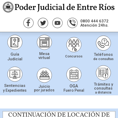
0800 444 6372
Atención 24hs.
Mesa
Guía
Teléfonos
Concursos
virtual
Judicial
de consultas
Trámites y
Sentencias
OGA
Juicio
consultas
por jurados
Fuero Penal
y Expedientes
a distancia
CONTINUACIÓN DE LOCACIÓN DE