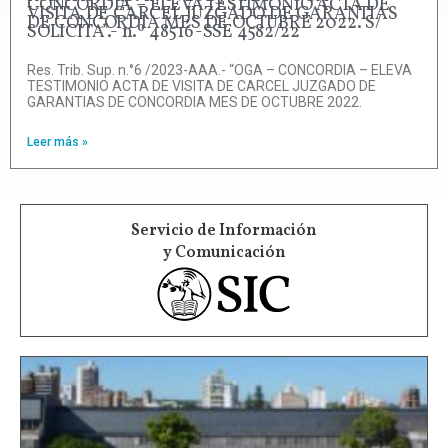
CONCORDIA – ELEVA TESTIMONIO ACTA DE
VISITA DE CARCEL JUZGADO DE GARANTIAS
DE CONCORDIA MES DE OCTUBRE 2022. S/
SOLICITA”.- n.º 48516-SSE 4582/22
Res. Trib. Sup. n.°6 /2023-AAA.- “OGA – CONCORDIA – ELEVA
TESTIMONIO ACTA DE VISITA DE CARCEL JUZGADO DE
GARANTIAS DE CONCORDIA MES DE OCTUBRE 2022.
Leer más »
Servicio de Información
y Comunicación