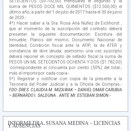
SETECIENTOS ($9.700,00) mensuales el segundo y la
suma de PESOS DOCE MIL QUINIENTOS ($12.500,00) el
último año, a partir del 1 de julio de 2017 hasta el 30 de junio
de 2020.-
4º) Hacer saber a la Sra. Rosa Ana Nuñez de Eichhorst ,
que al momento de la suscripción del contrato deberá
presentar la siguiente documentación: Escritura del
Inmueble; Planos del mismo; Documento Nacional de
Identidad; Condición fiscal ante la AFIP, la de ATER y
constancia de libre deuda; asimismo una vez suscripto
deberá reponer en concepto de sellado fiscal la suma de
PESOS UN MIL SETECIENTOS OCHENTA Y DOS ($1.782,00)
-correspondiente al cincuenta por ciento (50%) del total-,
más el importe por cada copia.-
5º) Registrar y notificar con copia de la presente a la
Tesorería del Poder Judicial y a la Oficina de Compras.-
FDO: DRES. CLAUDIA M. MIZAWAK – DANIEL OMAR CARUBIA
– BERNARDO I. SALDUNA . ANTE MI: ESTEBAN SIMON.-
INFORME DRA. SUSANA MEDINA – LICENCIAS
Y AUSENCIAS