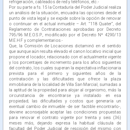
refrigeración, cableados de red y teléfonos, etc.-
Por su parte a fs. 15 la Contaduría del Poder Judicial realiza
un análisis de la situación, encuadra las opciones desde el
punto de vista legal y se expide sobre la opción de renovar
o continuar en el actual inmueble – Art. “118 Quater”, del
Reglamento de Contrataciones aprobadas por Decreto
795/96 M.E.O.S.P., modificado por el Decreto Nº 4290/13
M.E.H.F y complementarios.-
Que, la Comisión de Locaciones dictaminó en el sentido
que aunque aún resulta elevado el canon locativo inicial que
propone el locador, relacionado con el actualmente vigente
y los porcentajes de incremento para los años siguientes
del contrato, los cuales superan la expectativa inflacionaria
prevista para el primero y siguientes años de la
contratación y las dificultades que ofrece la plaza
inmobiliaria de la localidad de Villa San Marcial, sumadas a
la aptitud de la propiedad para alojar al organismo, más la
circunstancia de encontrarse ya instalado en esa
propiedad; las dificultades y costos que generaría un
eventual cambio de inmueble -de ser factible encontrarlo-,
deviene aconsejable aceptar las condiciones propuestas
para renovar el contrato vigente por treinta y seis (36)
meses más, dejando expresa la habitual cláusula de
facultad del Poder Judicial de rescisión del mismo con