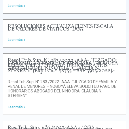
Leer más »
RESOLUCIONES ACTUALIZACIONES ESCALA
DE VALORES DE VIATICOS -DGA-
Leer más »
Resol.Trib.Sup. N° 283 /2022 -AAA- “JUZGADO
DE FAMILIA Y PENAL DE MENORES – NOGOYÁ
ELEVA SOLICITUD PAGO DE HONORARIOS
ABOGADO DEL NIÑO DRA. CLAUDIA N.
STERREN” (Expte. n.º 48355 – SSE 3975/2022).-
Resol.Trib.Sup. N° 283 /2022 -AAA- “JUZGADO DE FAMILIA Y
PENAL DE MENORES – NOGOYÁ ELEVA SOLICITUD PAGO DE
HONORARIOS ABOGADO DEL NIÑO DRA. CLAUDIA N.
STERREN”
Leer más »
Res. Trib. Sup. n.°6 /2023-AAA.- “OGA –