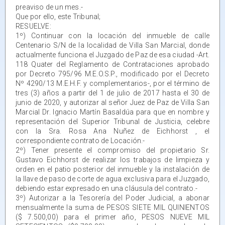
preaviso de un mes.-
Que por ello, este Tribunal;
RESUELVE:
1º) Continuar con la locación del inmueble de calle
Centenario S/N de la localidad de Villa San Marcial, donde
actualmente funciona el Juzgado de Paz de esa ciudad -Art.
118 Quater del Reglamento de Contrataciones aprobado
por Decreto 795/96 M.E.O.S.P., modificado por el Decreto
Nº 4290/13 M.E.H.F. y complementarios-, por el término de
tres (3) años a partir del 1 de julio de 2017 hasta el 30 de
junio de 2020, y autorizar al señor Juez de Paz de Villa San
Marcial Dr. Ignacio Martín Basaldúa para que en nombre y
representación del Superior Tribunal de Justicia, celebre
con la Sra. Rosa Ana Nuñez de Eichhorst , el
correspondiente contrato de Locación.-
2º) Tener presente el compromiso del propietario Sr.
Gustavo Eichhorst de realizar los trabajos de limpieza y
orden en el patio posterior del inmueble y la instalación de
la llave de paso de corte de agua exclusiva para el Juzgado,
debiendo estar expresado en una cláusula del contrato.-
3º) Autorizar a la Tesorería del Poder Judicial, a abonar
mensualmente la suma de PESOS SIETE MIL QUINIENTOS
($ 7.500,00) para el primer año, PESOS NUEVE MIL