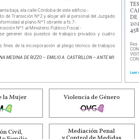
TE
CA
nta baja, ala calle Córdoba de este edificio.-
o de Transición Nº2 y alojar allí al personal del Juzgado
DE
formidad al plano Nº1 obrante a fs.7-.
202
nsición Nº1 al Ministerio Público Fiscal.-
458
 se generen dos puestos de trabajos privados y cuatro
Res.
s fines de la incorporación al pliego técnico de trabajos
CON
VIS
A MEDINA DE RIZZO – EMILIO A. CASTRILLON – ANTE MI:
CON
Leer
e la Mujer
Violencia de Género
Mediación Penal
n Civil,
y Control de Medidas
 y Familia