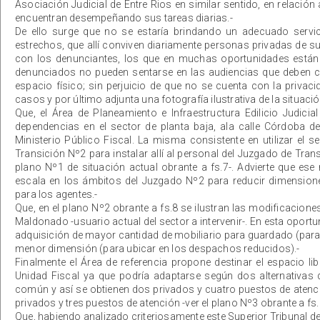
Asociación Judicial de Entre Rios en similar sentido, en relación 
encuentran desempeñando sus tareas diarias.-
De ello surge que no se estaría brindando un adecuado servici
estrechos, que allí conviven diariamente personas privadas de 
con los denunciantes, los que en muchas oportunidades están
denunciados no pueden sentarse en las audiencias que deben ce
espacio físico; sin perjuicio de que no se cuenta con la priv
casos y por último adjunta una fotografía ilustrativa de la situación 
Que, el Área de Planeamiento e Infraestructura Edilicio Judicial
dependencias en el sector de planta baja, ala calle Córdoba de 
Ministerio Público Fiscal. La misma consistente en utilizar el
Transición Nº2 para instalar allí al personal del Juzgado de Tra
plano Nº1 de situación actual obrante a fs.7-. Advierte que ese 
escala en los ámbitos del Juzgado Nº2 para reducir dimension
para los agentes.-
Que, en el plano Nº2 obrante a fs.8 se ilustran las modificacione
Maldonado -usuario actual del sector a intervenir-. En esta oport
adquisición de mayor cantidad de mobiliario para guardado (para u
menor dimensión (para ubicar en los despachos reducidos).-
Finalmente el Área de referencia propone destinar el espacio l
Unidad Fiscal ya que podría adaptarse según dos alternativas d
común y así se obtienen dos privados y cuatro puestos de atención
privados y tres puestos de atención -ver el plano Nº3 obrante a fs. 
Que, habiendo analizado criteriosamente este Superior Tribunal de 