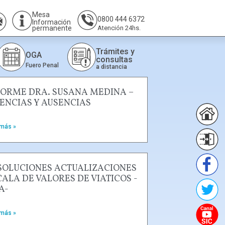
Mesa
0800 444 6372
Información
permanente
Atención 24hs.
Trámites y
OGA
consultas
Fuero Penal
a distancia
FORME DRA. SUSANA MEDINA –
CENCIAS Y AUSENCIAS
 más »
SOLUCIONES ACTUALIZACIONES
CALA DE VALORES DE VIATICOS -
A-
 más »