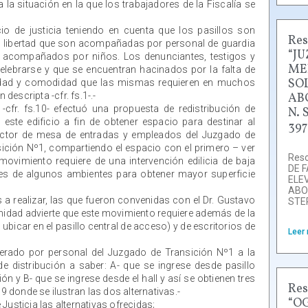
a la situación en la que los trabajadores de la Fiscalía se
o de justicia teniendo en cuenta que los pasillos son
Res
su libertad que son acompañadas por personal de guardia
“J
 acompañados por niños. Los denunciantes, testigos y
ME
lebrarse y que se encuentran hacinados por la falta de
SO
acidad y comodidad que las mismas requieren en muchos
descripta -cfr. fs.1-.-
AB
 -cfr. fs.10- efectuó una propuesta de redistribución de
N. 
este edificio a fin de obtener espacio para destinar al
397
 sector de mesa de entradas y empleados del Juzgado de
nsición Nº1, compartiendo el espacio con el primero – ver
Reso
movimiento requiere de una intervención edilicia de baja
DE 
es de algunos ambientes para obtener mayor superficie
ELE
ABO
s a realizar, las que fueron convenidas con el Dr. Gustavo
STE
unidad advierte que este movimiento requiere además de la
bicar en el pasillo central de acceso) y de escritorios de
Leer
iberado por personal del Juzgado de Transición Nº1 a la
e distribución a saber: A- que se ingrese desde pasillo
 y B- que se ingrese desde el hall y así se obtienen tres
Res
9 donde se ilustran las dos alternativas.-
“O
Justicia las alternativas ofrecidas;