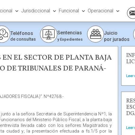
ucional
Jurisdiccional
Funcional
Operacional
Sentencias
Juicio
Teléfonos
por jurados
de consultas
y Expedientes
IN
EN EL SECTOR DE PLANTA BAJA
LI
O DE TRIBUNALES DE PARANÁ-
Leer
JADORES FISCALIA)”. Nº42768.-
RE
ES
DG
, junto a la señora Secretaria de Superintendencia Nº1; la
Funcionarios del Ministerio Público Fiscal, a la planta baja
la entrevista llevada cabo con los señores Magistrados y
Leer
a ciudad y; la presentación efectuada a fs.1/5 por la