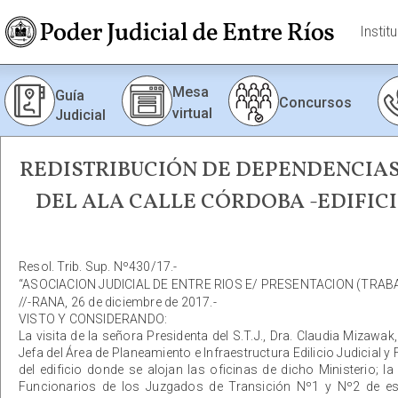
Instit
Mesa
Guía
Concursos
virtual
Judicial
REDISTRIBUCIÓN DE DEPENDENCIAS 
DEL ALA CALLE CÓRDOBA -EDIFICI
Resol. Trib. Sup. Nº430/17.-
“ASOCIACION JUDICIAL DE ENTRE RIOS E/ PRESENTACION (TRABA
//-RANA, 26 de diciembre de 2017.-
VISTO Y CONSIDERANDO:
La visita de la señora Presidenta del S.T.J., Dra. Claudia Mizawak
Jefa del Área de Planeamiento e Infraestructura Edilicio Judicial y 
del edificio donde se alojan las oficinas de dicho Ministerio; 
Funcionarios de los Juzgados de Transición Nº1 y Nº2 de est