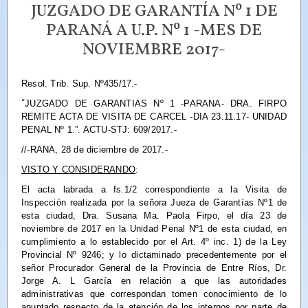
JUZGADO DE GARANTÍA Nº 1 DE
PARANÁ A U.P. Nº 1 -MES DE
NOVIEMBRE 2017-
Resol. Trib. Sup. Nº435/17.-
“
JUZGADO DE GARANTIAS Nº 1 -PARANA- DRA. FIRPO
REMITE ACTA DE VISITA DE CARCEL -DIA 23.11.17- UNIDAD
PENAL Nº 1.”.
ACTU-STJ: 609/2017.-
//-RANA, 28 de diciembre de 2017.-
VISTO Y CONSIDERANDO
:
El acta labrada a fs.1/2 correspondiente a la Visita de
Inspección realizada por la señora Jueza de Garantías Nº1 de
esta ciudad, Dra. Susana Ma. Paola Firpo, el día 23 de
noviembre de 2017 en la Unidad Penal Nº1 de esta ciudad, en
cumplimiento a lo establecido por el Art. 4º inc. 1) de la Ley
Provincial Nº 9246; y lo dictaminado precedentemente por el
señor Procurador General de la Provincia de Entre Ríos, Dr.
Jorge A. L García en relación a que las autoridades
administrativas que correspondan tomen conocimiento de lo
apuntado respecto de la atención de los internos por parte de