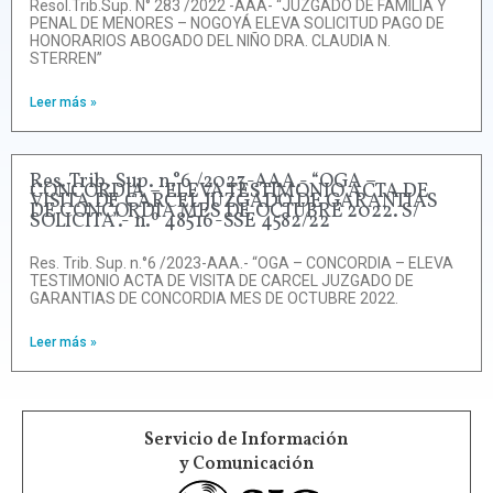
Resol.Trib.Sup. N° 283 /2022 -AAA- “JUZGADO DE FAMILIA Y
PENAL DE MENORES – NOGOYÁ ELEVA SOLICITUD PAGO DE
HONORARIOS ABOGADO DEL NIÑO DRA. CLAUDIA N.
STERREN”
Leer más »
Res. Trib. Sup. n.°6 /2023-AAA.- “OGA –
CONCORDIA – ELEVA TESTIMONIO ACTA DE
VISITA DE CARCEL JUZGADO DE GARANTIAS
DE CONCORDIA MES DE OCTUBRE 2022. S/
SOLICITA”.- n.º 48516-SSE 4582/22
Res. Trib. Sup. n.°6 /2023-AAA.- “OGA – CONCORDIA – ELEVA
TESTIMONIO ACTA DE VISITA DE CARCEL JUZGADO DE
GARANTIAS DE CONCORDIA MES DE OCTUBRE 2022.
Leer más »
Servicio de Información
y Comunicación