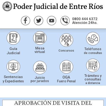
0800 444 6372
Atención 24hs.
Mesa
Guía
Teléfonos
Concursos
virtual
Judicial
de consultas
Trámites y
Sentencias
OGA
Juicio
consultas
por jurados
Fuero Penal
y Expedientes
a distancia
APROBACIÓN DE VISITA DEL