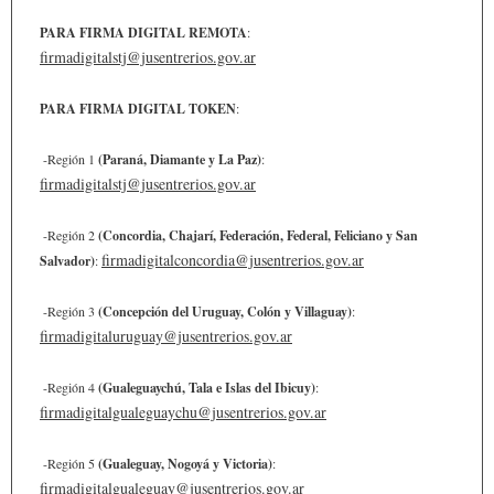
PARA FIRMA DIGITAL REMOTA
: 
firmadigitalstj@jusentrerios.gov.ar
PARA FIRMA DIGITAL TOKEN
: 
 -Región 1 
(Paraná, Diamante y La Paz)
: 
firmadigitalstj@jusentrerios.gov.ar
 -Región 2 
(Concordia, Chajarí, Federación, Federal, Feliciano y San 
firmadigitalconcordia@jusentrerios.gov.ar
Salvador)
: 
 -Región 3 
(Concepción del Uruguay, Colón y Villaguay)
: 
firmadigitaluruguay@jusentrerios.gov.ar
 -Región 4 
(Gualeguaychú, Tala e Islas del Ibicuy)
: 
firmadigitalgualeguaychu@jusentrerios.gov.ar
 -Región 5 
(Gualeguay, Nogoyá y Victoria)
: 
firmadigitalgualeguay@jusentrerios.gov.ar