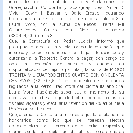
integrantes del Tribunal de Juicio y Apelaciones de
Gualeguaychú, Concordia y Gualeguay, Dres. Alicia C.
Vivian, Edwin I. Bastian y Dario Crespo, regulando
honorarios a la Perito Traductora del idioma italiano Sra.
Laura Moro, por la suma de Pesos Treinta Mil
Cuatrocientos Cuatro con Cincuenta centavos
($30.404,50.-) -cfr. fs.3-.-
Que, la Contaduría del Poder Judicial informó que
presupuestariamente es viable atender la erogación que
interesa y que correspondería hacer lugar a lo solicitado y
autorizar a la Tesorería General a pagar, con cargo de
oportuna rendición de cuentas y cuando las
disponibilidades de caja lo permitan, la suma de PESOS
TREINTA MIL CUATROCIENTOS CUATRO CON CINCUENTA
CENTAVOS ($30.404,50.-), en concepto de honorarios
regulados a la Perito Traductora del idioma italiano Sra.
Laura Moro; haciéndole saber que al momento de su
efectivización deberá exigirsele factura con los requisitos
fiscales vigentes y efectuar la retención del 2% atribuible a
Profesiones Liberales.-
Que, además la Contaduría manifestó que la regulación de
honorarios como los que se interesan afectan
considerablemente al crédito de la partida respectiva,
disminuyendo la posibilidad de atender otros gastos