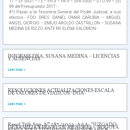
11 – SF 0001 – I 3 – PR 9 – PA 9 – SPA 0000 – DTO 99 – UG
99 del Presupuesto 2017.-
4º) Pasar a la Tesorería General del Poder Judicial, a sus
efectos.- FDO: DRES. DANIEL OMAR CARUBIA – MIGUEL
ANGEL GIORGIO – EMILIO AROLDO CASTRILLON – SUSANA
MEDINA DE RIZZO. ANTE MI: ELENA SALOMON.-
INFORME DRA. SUSANA MEDINA – LICENCIAS
Y AUSENCIAS
Leer más »
RESOLUCIONES ACTUALIZACIONES ESCALA
DE VALORES DE VIATICOS -DGA-
Leer más »
Resol.Trib.Sup. N° 283 /2022 -AAA- “JUZGADO
DE FAMILIA Y PENAL DE MENORES – NOGOYÁ