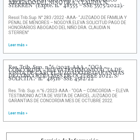
ELEVA SOLICITUD PAGO DE HONORARIOS
ABOGADO DEL NIÑO DRA. CLAUDIA N.
STERREN” (Expte. n.º 48355 – SSE 3975/2022).-
Resol.Trib.Sup. N° 283 /2022 -AAA- “JUZGADO DE FAMILIA Y
PENAL DE MENORES – NOGOYÁ ELEVA SOLICITUD PAGO DE
HONORARIOS ABOGADO DEL NIÑO DRA. CLAUDIA N.
STERREN”
Leer más »
Res. Trib. Sup. n.°6 /2023-AAA.- “OGA –
CONCORDIA – ELEVA TESTIMONIO ACTA DE
VISITA DE CARCEL JUZGADO DE GARANTIAS
DE CONCORDIA MES DE OCTUBRE 2022. S/
SOLICITA”.- n.º 48516-SSE 4582/22
Res. Trib. Sup. n.°6 /2023-AAA.- “OGA – CONCORDIA – ELEVA
TESTIMONIO ACTA DE VISITA DE CARCEL JUZGADO DE
GARANTIAS DE CONCORDIA MES DE OCTUBRE 2022.
Leer más »