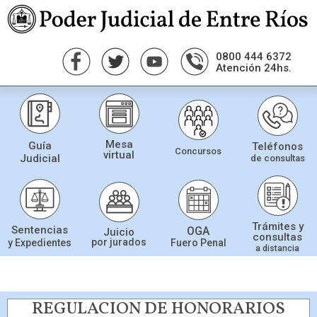
0800 444 6372
Atención 24hs.
Mesa
Guía
Teléfonos
Concursos
virtual
Judicial
de consultas
Trámites y
Sentencias
OGA
Juicio
consultas
por jurados
Fuero Penal
y Expedientes
a distancia
REGULACION DE HONORARIOS