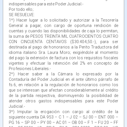
indispensables para este Poder Judicial.-
Por todo ello;
SE RESUELVE:
1º) Hacer lugar a lo solicitado y autorizar a la Tesorería
General a pagar, con cargo de oportuna rendición de
cuentas y cuando las disponibilidades de caja lo permitan,
la suma de PESOS TREINTA MIL CUATROCIENTOS CUATRO
CON CINCUENTA CENTAVOS ($30.404,50.-), para ser
destinada al pago de honorarios a la Perito Traductora del
idioma italiano Sra. Laura Moro; exigiéndole al momento
del pago la extensión de factura con los requisitos fiscales
vigentes y efectuar la retención del 2% en concepto de
Profesiones Liberales.-
2º) Hacer saber a la Cámara lo expresado por la
Contaduría del Poder Judicial en el ante último párrafo de
fs.6, en relación a la regulación de honorarios como los
que se interesan que afectan considerablemente al crédito
de la partida respectiva, disminuyendo la posibilidad de
atender otros gastos indispensables para este Poder
Judicial.-
3º) Imputar la erogación con cargo al crédito de la
siguiente cuenta DA 953 – C 1 – J 02 – SJ 00 – ENT 000 –
PG 16 – SP 00 – PY 00 – AC 01 – OB 00 – F 1 – FU 20 – FF