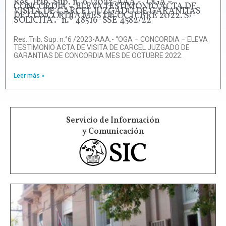
Res. Trib. Sup. n.°6 /2023-AAA.- “OGA –
CONCORDIA – ELEVA TESTIMONIO ACTA DE
VISITA DE CARCEL JUZGADO DE GARANTIAS
DE CONCORDIA MES DE OCTUBRE 2022. S/
SOLICITA”.- n.º 48516-SSE 4582/22
Res. Trib. Sup. n.°6 /2023-AAA.- “OGA – CONCORDIA – ELEVA
TESTIMONIO ACTA DE VISITA DE CARCEL JUZGADO DE
GARANTIAS DE CONCORDIA MES DE OCTUBRE 2022.
Leer más »
Servicio de Información
y Comunicación