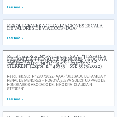
Leer más »
RESOLUCIONES ACTUALIZACIONES ESCALA
DE VALORES DE VIATICOS -DGA-
Leer más »
Resol.Trib.Sup. N° 283 /2022 -AAA- “JUZGADO
DE FAMILIA Y PENAL DE MENORES – NOGOYÁ
ELEVA SOLICITUD PAGO DE HONORARIOS
ABOGADO DEL NIÑO DRA. CLAUDIA N.
STERREN” (Expte. n.º 48355 – SSE 3975/2022).-
Resol.Trib.Sup. N° 283 /2022 -AAA- “JUZGADO DE FAMILIA Y
PENAL DE MENORES – NOGOYÁ ELEVA SOLICITUD PAGO DE
HONORARIOS ABOGADO DEL NIÑO DRA. CLAUDIA N.
STERREN”
Leer más »