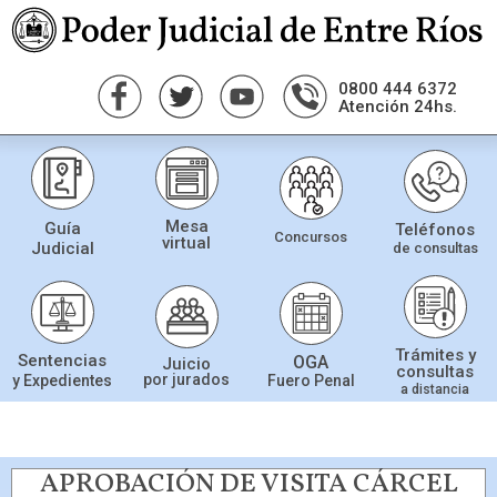
0800 444 6372
Atención 24hs.
Mesa
Guía
Teléfonos
Concursos
virtual
Judicial
de consultas
Trámites y
Sentencias
OGA
Juicio
consultas
por jurados
Fuero Penal
y Expedientes
a distancia
APROBACIÓN DE VISITA CÁRCEL