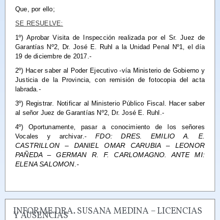
Que, por ello;
SE RESUELVE:
1º)
Aprobar
Visita de Inspección realizada por el Sr. Juez de
Garantías Nº2, Dr. José E. Ruhl a la Unidad Penal Nº1, el día
19 de diciembre de 2017.-
2º)
Hacer saber
al Poder Ejecutivo -vía Ministerio de Gobierno y
Justicia de la Provincia, con remisión de fotocopia del acta
labrada.-
3º)
Registrar
.
Notificar
al Ministerio Público Fiscal.
Hacer saber
al señor Juez de Garantías Nº2, Dr. José E. Ruhl.-
4º) Oportunamente,
pasar
a conocimiento de los señores
FDO: DRES. EMILIO A. E.
Vocales y
archivar
.-
CASTRILLON – DANIEL OMAR CARUBIA – LEONOR
PAÑEDA – GERMAN R. F. CARLOMAGNO. ANTE MI:
ELENA SALOMON.-
INFORME DRA. SUSANA MEDINA – LICENCIAS
Y AUSENCIAS