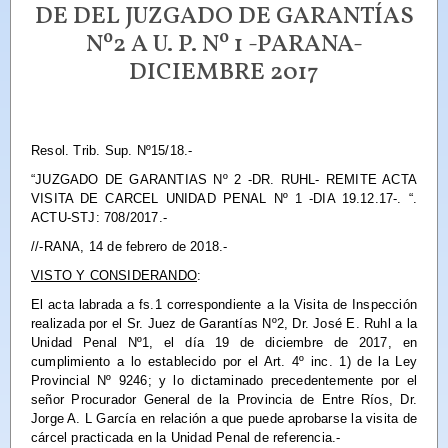
DE DEL JUZGADO DE GARANTÍAS
Nº2 A U. P. Nº 1 -PARANA-
DICIEMBRE 2017
Resol. Trib. Sup. Nº15/18.-
“
JUZGADO DE GARANTIAS Nº 2 -DR. RUHL- REMITE ACTA
VISITA DE CARCEL UNIDAD PENAL Nº 1 -DIA 19.12.17-.
“.
ACTU-STJ: 708/2017.-
//-RANA, 14 de febrero de 2018.-
VISTO Y CONSIDERANDO
:
El acta labrada a fs.1 correspondiente a la Visita de Inspección
realizada por el Sr. Juez de Garantías Nº2, Dr. José E. Ruhl a la
Unidad Penal Nº1, el día 19 de diciembre de 2017, en
cumplimiento a lo establecido por el Art. 4º inc. 1) de la Ley
Provincial Nº 9246; y lo dictaminado precedentemente por el
señor Procurador General de la Provincia de Entre Ríos, Dr.
Jorge A. L García en relación a que puede aprobarse la visita de
cárcel practicada en la Unidad Penal de referencia.-