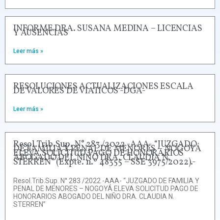
INFORME DRA. SUSANA MEDINA – LICENCIAS
Y AUSENCIAS
Leer más »
RESOLUCIONES ACTUALIZACIONES ESCALA
DE VALORES DE VIATICOS -DGA-
Leer más »
Resol.Trib.Sup. N° 283 /2022 -AAA- “JUZGADO
DE FAMILIA Y PENAL DE MENORES – NOGOYÁ
ELEVA SOLICITUD PAGO DE HONORARIOS
ABOGADO DEL NIÑO DRA. CLAUDIA N.
STERREN” (Expte. n.º 48355 – SSE 3975/2022).-
Resol.Trib.Sup. N° 283 /2022 -AAA- “JUZGADO DE FAMILIA Y
PENAL DE MENORES – NOGOYÁ ELEVA SOLICITUD PAGO DE
HONORARIOS ABOGADO DEL NIÑO DRA. CLAUDIA N.
STERREN”