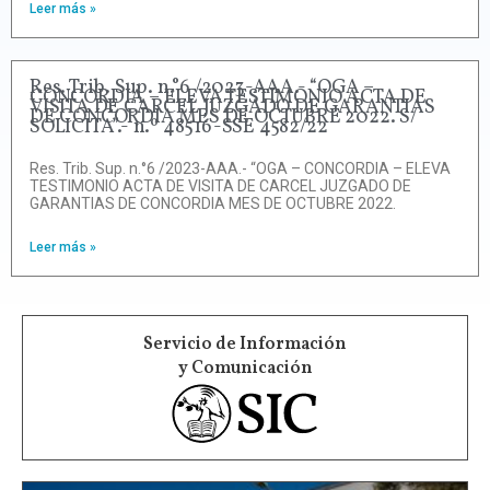
Leer más »
Res. Trib. Sup. n.°6 /2023-AAA.- “OGA –
CONCORDIA – ELEVA TESTIMONIO ACTA DE
VISITA DE CARCEL JUZGADO DE GARANTIAS
DE CONCORDIA MES DE OCTUBRE 2022. S/
SOLICITA”.- n.º 48516-SSE 4582/22
Res. Trib. Sup. n.°6 /2023-AAA.- “OGA – CONCORDIA – ELEVA
TESTIMONIO ACTA DE VISITA DE CARCEL JUZGADO DE
GARANTIAS DE CONCORDIA MES DE OCTUBRE 2022.
Leer más »
Servicio de Información
y Comunicación