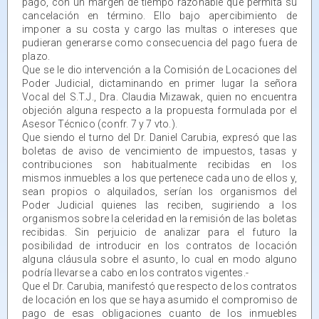
pago, con un margen de tiempo razonable que permita su
cancelación en término. Ello bajo apercibimiento de
imponer a su costa y cargo las multas o intereses que
pudieran generarse como consecuencia del pago fuera de
plazo.
Que se le dio intervención a la Comisión de Locaciones del
Poder Judicial, dictaminando en primer lugar la señora
Vocal del S.T.J., Dra. Claudia Mizawak, quien no encuentra
objeción alguna respecto a la propuesta formulada por el
Asesor Técnico (confr. 7 y 7 vto.).
Que siendo el turno del Dr. Daniel Carubia, expresó que las
boletas de aviso de vencimiento de impuestos, tasas y
contribuciones son habitualmente recibidas en los
mismos inmuebles a los que pertenece cada uno de ellos y,
sean propios o alquilados, serían los organismos del
Poder Judicial quienes las reciben, sugiriendo a los
organismos sobre la celeridad en la remisión de las boletas
recibidas. Sin perjuicio de analizar para el futuro la
posibilidad de introducir en los contratos de locación
alguna cláusula sobre el asunto, lo cual en modo alguno
podría llevarse a cabo en los contratos vigentes.-
Que el Dr. Carubia, manifestó que respecto de los contratos
de locación en los que se haya asumido el compromiso de
pago de esas obligaciones cuanto de los inmuebles