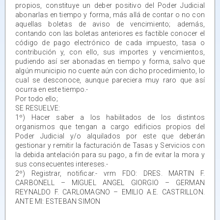
propios, constituye un deber positivo del Poder Judicial
abonarlas en tiempo y forma, más allá de contar o no con
aquellas boletas de aviso de vencimiento; además,
contando con las boletas anteriores es factible conocer el
código de pago electrónico de cada impuesto, tasa o
contribución y, con ello, sus importes y vencimientos,
pudiendo así ser abonadas en tiempo y forma, salvo que
algún municipio no cuente aún con dicho procedimiento, lo
cual se desconoce, aunque pareciera muy raro que así
ocurra en este tiempo.-
Por todo ello;
SE RESUELVE:
1º) Hacer saber a los habilitados de los distintos
organismos que tengan a cargo edificios propios del
Poder Judicial y/o alquilados por este que deberán
gestionar y remitir la facturación de Tasas y Servicios con
la debida antelación para su pago, a fin de evitar la mora y
sus consecuentes intereses.-
2º) Registrar, notificar.- vrm FDO: DRES. MARTIN F.
CARBONELL – MIGUEL ANGEL GIORGIO – GERMAN
REYNALDO F. CARLOMAGNO – EMILIO A.E. CASTRILLON.
ANTE MI: ESTEBAN SIMON