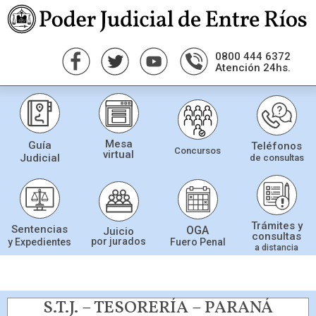
0800 444 6372
Atención 24hs.
Mesa
Guía
Teléfonos
Concursos
virtual
Judicial
de consultas
Trámites y
Sentencias
OGA
Juicio
consultas
por jurados
Fuero Penal
y Expedientes
a distancia
S.T.J. – TESORERÍA – PARANÁ