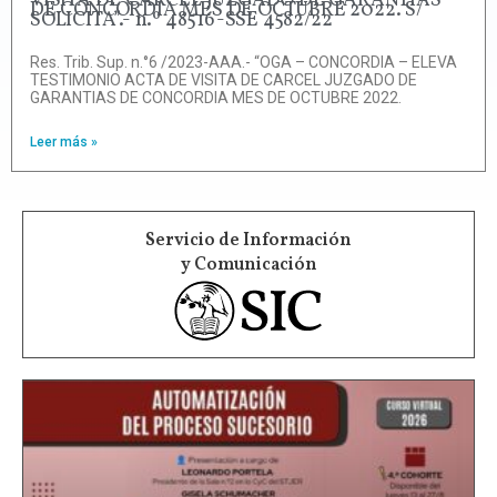
VISITA DE CARCEL JUZGADO DE GARANTIAS
DE CONCORDIA MES DE OCTUBRE 2022. S/
SOLICITA”.- n.º 48516-SSE 4582/22
Res. Trib. Sup. n.°6 /2023-AAA.- “OGA – CONCORDIA – ELEVA
TESTIMONIO ACTA DE VISITA DE CARCEL JUZGADO DE
GARANTIAS DE CONCORDIA MES DE OCTUBRE 2022.
Leer más »
Servicio de Información
y Comunicación