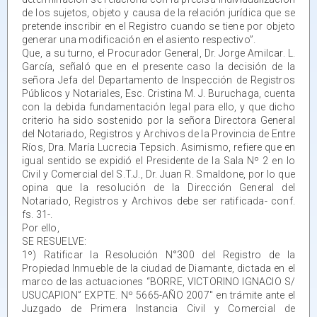
de los sujetos, objeto y causa de la relación jurídica que se
pretende inscribir en el Registro cuando se tiene por objeto
generar una modificación en el asiento respectivo”.
Que, a su turno, el Procurador General, Dr. Jorge Amilcar. L.
García, señaló que en el presente caso la decisión de la
señora Jefa del Departamento de Inspección de Registros
Públicos y Notariales, Esc. Cristina M. J. Buruchaga, cuenta
con la debida fundamentación legal para ello, y que dicho
criterio ha sido sostenido por la señora Directora General
del Notariado, Registros y Archivos de la Provincia de Entre
Ríos, Dra. María Lucrecia Tepsich. Asimismo, refiere que en
igual sentido se expidió el Presidente de la Sala Nº 2 en lo
Civil y Comercial del S.T.J., Dr. Juan R. Smaldone, por lo que
opina que la resolución de la Dirección General del
Notariado, Registros y Archivos debe ser ratificada- conf.
fs. 31-.
Por ello,
SE RESUELVE:
1º) Ratificar la Resolución N°300 del Registro de la
Propiedad Inmueble de la ciudad de Diamante, dictada en el
marco de las actuaciones “BORRE, VICTORINO IGNACIO S/
USUCAPION” EXPTE. Nº 5665-AÑO 2007″ en trámite ante el
Juzgado de Primera Instancia Civil y Comercial de