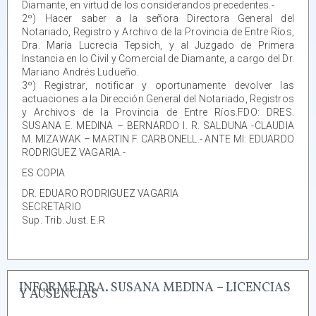
Diamante, en virtud de los considerandos precedentes.-
2º) Hacer saber a la señora Directora General del
Notariado, Registro y Archivo de la Provincia de Entre Ríos,
Dra. María Lucrecia Tepsich, y al Juzgado de Primera
Instancia en lo Civil y Comercial de Diamante, a cargo del Dr.
Mariano Andrés Ludueño.
3º) Registrar, notificar y oportunamente devolver las
actuaciones a la Dirección General del Notariado, Registros
y Archivos de la Provincia de Entre Ríos.FDO: DRES.
SUSANA E. MEDINA – BERNARDO I. R. SALDUNA -CLAUDIA
M. MIZAWAK – MARTIN F. CARBONELL.- ANTE MI: EDUARDO
RODRIGUEZ VAGARIA.-
ES COPIA
DR. EDUARO RODRIGUEZ VAGARIA
SECRETARIO
Sup. Trib. Just. E.R
INFORME DRA. SUSANA MEDINA – LICENCIAS
Y AUSENCIAS