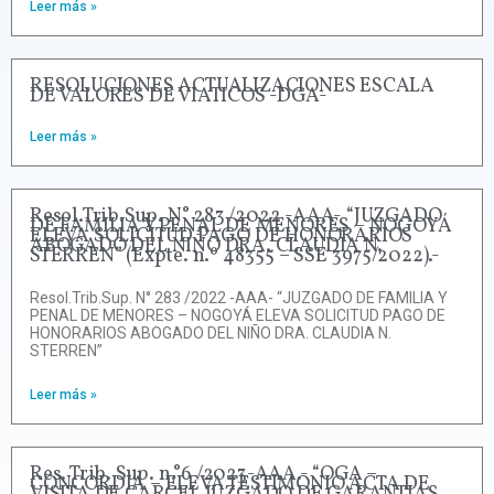
Leer más »
RESOLUCIONES ACTUALIZACIONES ESCALA
DE VALORES DE VIATICOS -DGA-
Leer más »
Resol.Trib.Sup. N° 283 /2022 -AAA- “JUZGADO
DE FAMILIA Y PENAL DE MENORES – NOGOYÁ
ELEVA SOLICITUD PAGO DE HONORARIOS
ABOGADO DEL NIÑO DRA. CLAUDIA N.
STERREN” (Expte. n.º 48355 – SSE 3975/2022).-
Resol.Trib.Sup. N° 283 /2022 -AAA- “JUZGADO DE FAMILIA Y
PENAL DE MENORES – NOGOYÁ ELEVA SOLICITUD PAGO DE
HONORARIOS ABOGADO DEL NIÑO DRA. CLAUDIA N.
STERREN”
Leer más »
Res. Trib. Sup. n.°6 /2023-AAA.- “OGA –
CONCORDIA – ELEVA TESTIMONIO ACTA DE