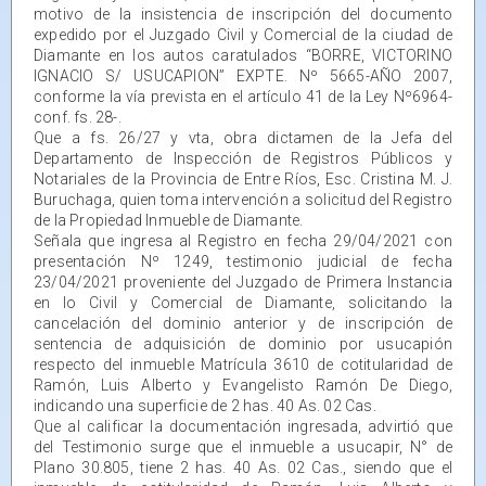
motivo de la insistencia de inscripción del documento
expedido por el Juzgado Civil y Comercial de la ciudad de
Diamante en los autos caratulados “BORRE, VICTORINO
IGNACIO S/ USUCAPION” EXPTE. Nº 5665-AÑO 2007,
conforme la vía prevista en el artículo 41 de la Ley Nº6964-
conf. fs. 28-.
Que a fs. 26/27 y vta, obra dictamen de la Jefa del
Departamento de Inspección de Registros Públicos y
Notariales de la Provincia de Entre Ríos, Esc. Cristina M. J.
Buruchaga, quien toma intervención a solicitud del Registro
de la Propiedad Inmueble de Diamante.
Señala que ingresa al Registro en fecha 29/04/2021 con
presentación Nº 1249, testimonio judicial de fecha
23/04/2021 proveniente del Juzgado de Primera Instancia
en lo Civil y Comercial de Diamante, solicitando la
cancelación del dominio anterior y de inscripción de
sentencia de adquisición de dominio por usucapión
respecto del inmueble Matrícula 3610 de cotitularidad de
Ramón, Luis Alberto y Evangelisto Ramón De Diego,
indicando una superficie de 2 has. 40 As. 02 Cas.
Que al calificar la documentación ingresada, advirtió que
del Testimonio surge que el inmueble a usucapir, N° de
Plano 30.805, tiene 2 has. 40 As. 02 Cas., siendo que el