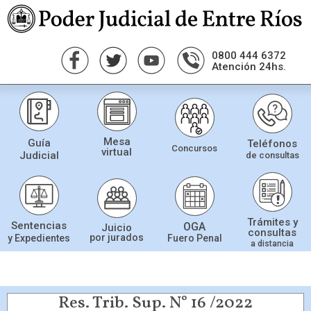
0800 444 6372
Atención 24hs.
Mesa
Guía
Teléfonos
Concursos
virtual
Judicial
de consultas
Trámites y
Sentencias
OGA
Juicio
consultas
por jurados
Fuero Penal
y Expedientes
a distancia
Res. Trib. Sup. N° 16 /2022