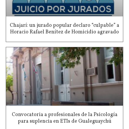
Chajarí: un jurado popular declaro “culpable” a
Horacio Rafael Benítez de Homicidio agravado
Convocatoria a profesionales de la Psicología
para suplencia en ETIs de Gualeguaychú