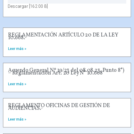
Descargar [162.00 B]
REGLAMENTACIÓN ARTÍCULO 20 DE LA LEY
10.668.-
Leer más »
Acuerdo General Nº 19/23 del 08.08.23, Punto 8°)
– Reglamentación Art. 20 Ley N° 10.668
Leer más »
REGLAMENTO OFICINAS DE GESTIÓN DE
AUDIENCIAS.-
Leer más »