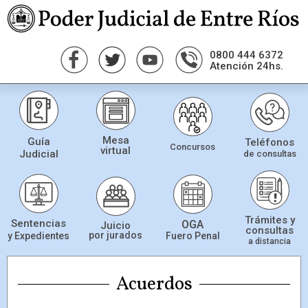
0800 444 6372
Atención 24hs.
Mesa
Guía
Teléfonos
Concursos
virtual
Judicial
de consultas
Trámites y
Sentencias
OGA
Juicio
consultas
por jurados
Fuero Penal
y Expedientes
a distancia
Acuerdos