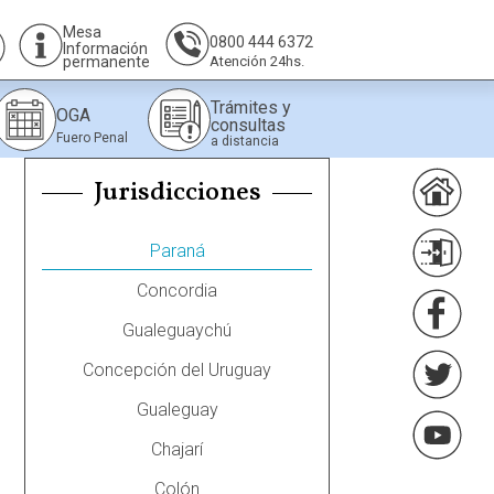
Mesa
0800 444 6372
Información
permanente
Atención 24hs.
Trámites y
OGA
consultas
Fuero Penal
a distancia
Jurisdicciones
Paraná
Concordia
Gualeguaychú
Concepción del Uruguay
Gualeguay
Chajarí
Colón