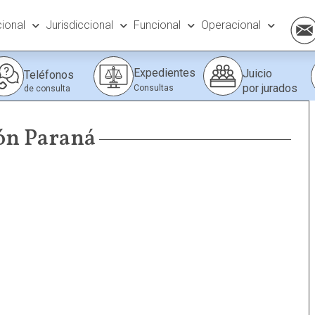
cional
Jurisdiccional
Funcional
Operacional
Expedientes
Juicio
Teléfonos
por jurados
Consultas
de consulta
ión Paraná