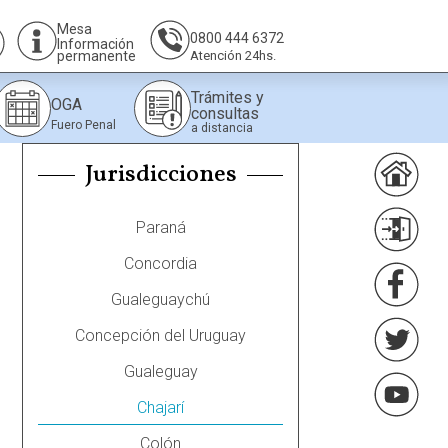
Mesa
0800 444 6372
Información
permanente
Atención 24hs.
Trámites y
OGA
consultas
Fuero Penal
a distancia
Jurisdicciones
Paraná
Concordia
Gualeguaychú
Concepción del Uruguay
Gualeguay
Chajarí
Colón