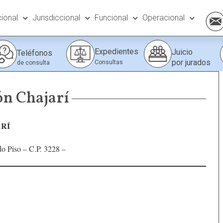
cional
Jurisdiccional
Funcional
Operacional
Expedientes
Juicio
Teléfonos
por jurados
Consultas
de consulta
ón Chajarí
ARÍ
do Piso – C.P. 3228 –