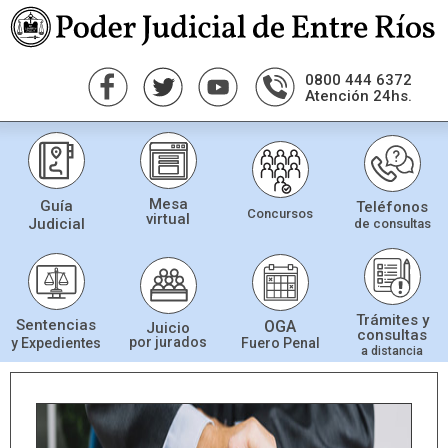
0800 444 6372
Atención 24hs.
Mesa
Guía
Teléfonos
Concursos
virtual
Judicial
de consultas
Trámites y
Sentencias
OGA
Juicio
consultas
por jurados
Fuero Penal
y Expedientes
a distancia