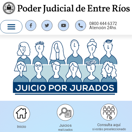
0800 444 6372
Atención 24hs.
Consulta aquí
Juicios
Inicio
si estás preseleccionado
realizados