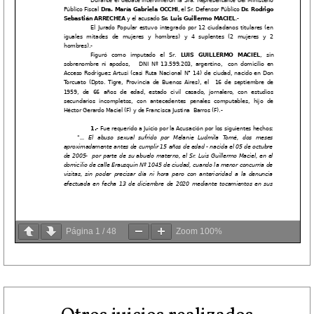
Página
1
/
48
Zoom
100%