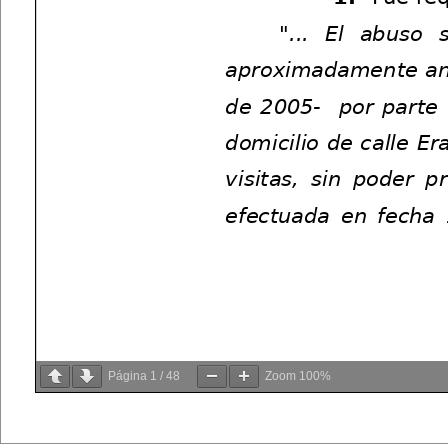
Página
1
/
48
Zoom
100%