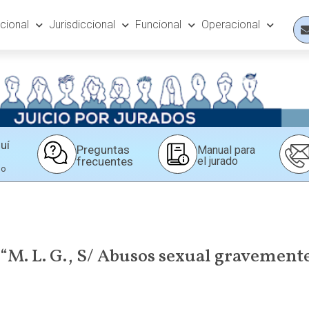
ucional
Jurisdiccional
Funcional
Operacional
uí
Preguntas
Manual para
frecuentes
el jurado
do
: “M. L. G., S/ Abusos sexual gravement