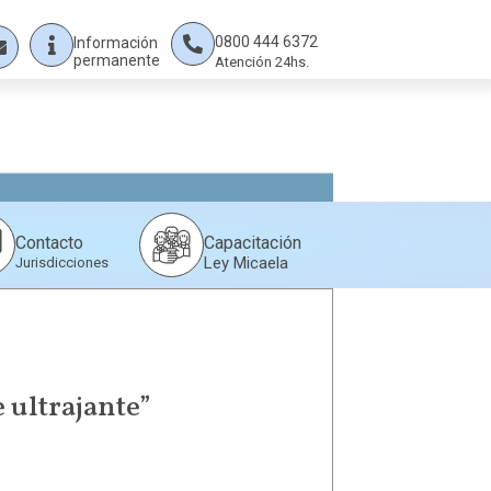
0800 444 6372
Información
permanente
Atención 24hs.
Capacitación
Contacto
Ley Micaela
Jurisdicciones
e ultrajante”