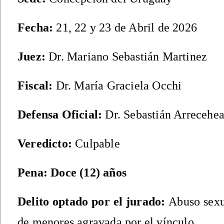
Fecha
:
21, 22 y 23 de Abril de 2026
Juez
:
Dr. Mariano Sebastián Martinez
Fiscal:
Dr. María Graciela Occhi
Defensa
Oficial
:
Dr.
Sebastián Arrecehe
V
eredicto:
Culpable
Pena: Doce (12) años
Delito optado por el jurado:
Abuso sexu
de menores agravada por el vínculo.