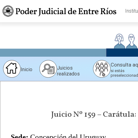
Instit
Consulta aq
Juicios
Inicio
si estás
realizados
preselecciona
Juicio Nº 159 – Carátula
Sede:
Concepción del Uruguay