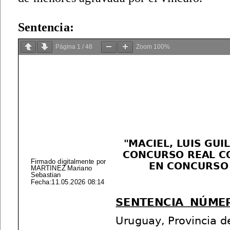
Sentencia:
Página
1
/
48
Zoom
100%