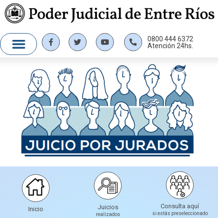
0800 444 6372
Atención 24hs.
Consulta aquí
Juicios
Inicio
si estás preseleccionado
realizados