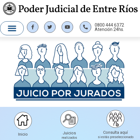
0800 444 6372
Atención 24hs.
Consulta aquí
Juicios
Inicio
si estás preseleccionado
realizados