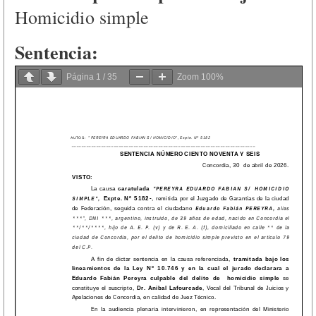
Homicidio simple
Sentencia:
Página
1
/
35
Zoom
100%