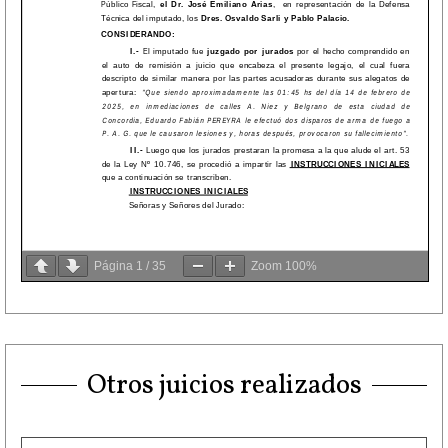
Página
1
/
35
Zoom
100%
Otros juicios realizados