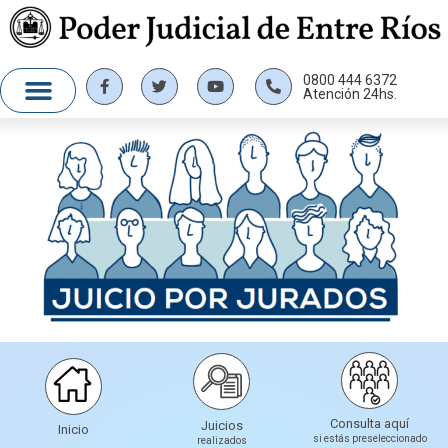
0800 444 6372
Atención 24hs.
Consulta aquí
Juicios
Inicio
si estás preseleccionado
realizados