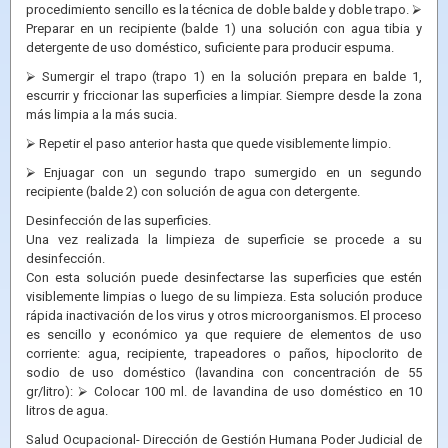
procedimiento sencillo es la técnica de doble balde y doble trapo. ⮚
Preparar en un recipiente (balde 1) una solución con agua tibia y
detergente de uso doméstico, suficiente para producir espuma.
⮚ Sumergir el trapo (trapo 1) en la solución prepara en balde 1,
escurrir y friccionar las superficies a limpiar. Siempre desde la zona
más limpia a la más sucia.
⮚ Repetir el paso anterior hasta que quede visiblemente limpio.
⮚ Enjuagar con un segundo trapo sumergido en un segundo
recipiente (balde 2) con solución de agua con detergente.
Desinfección de las superficies.
Una vez realizada la limpieza de superficie se procede a su
desinfección.
Con esta solución puede desinfectarse las superficies que estén
visiblemente limpias o luego de su limpieza. Esta solución produce
rápida inactivación de los virus y otros microorganismos. El proceso
es sencillo y económico ya que requiere de elementos de uso
corriente: agua, recipiente, trapeadores o paños, hipoclorito de
sodio de uso doméstico (lavandina con concentración de 55
gr/litro): ⮚ Colocar 100 ml. de lavandina de uso doméstico en 10
litros de agua.
Salud Ocupacional- Dirección de Gestión Humana Poder Judicial de