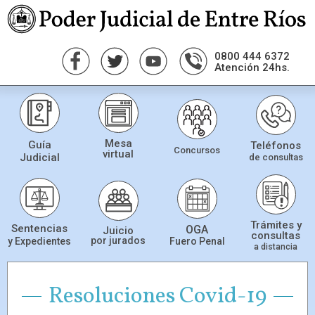
0800 444 6372
Atención 24hs.
Mesa
Guía
Teléfonos
Concursos
virtual
Judicial
de consultas
Trámites y
Sentencias
OGA
Juicio
consultas
por jurados
Fuero Penal
y Expedientes
a distancia
Resoluciones Covid-19