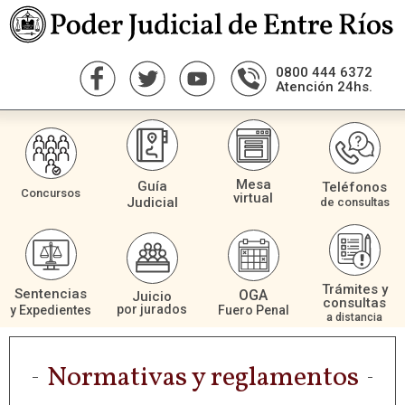
0800 444 6372
Atención 24hs.
Mesa
Guía
Teléfonos
Concursos
virtual
Judicial
de consultas
Trámites y
Sentencias
OGA
Juicio
consultas
por jurados
Fuero Penal
y Expedientes
a distancia
Normativas y reglamentos