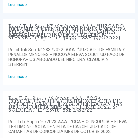
Leer más »
Resol.Trib.Sup. N° 283 /2022 -AAA- “JUZGADO
DE FAMILIA Y PENAL DE MENORES – NOGOYÁ
ELEVA SOLICITUD PAGO DE HONORARIOS
ABOGADO DEL NIÑO DRA. CLAUDIA N.
STERREN” (Expte. n.º 48355 – SSE 3975/2022).-
Resol.Trib.Sup. N° 283 /2022 -AAA- “JUZGADO DE FAMILIA Y
PENAL DE MENORES – NOGOYÁ ELEVA SOLICITUD PAGO DE
HONORARIOS ABOGADO DEL NIÑO DRA. CLAUDIA N.
STERREN”
Leer más »
Res. Trib. Sup. n.°6 /2023-AAA.- “OGA –
CONCORDIA – ELEVA TESTIMONIO ACTA DE
VISITA DE CARCEL JUZGADO DE GARANTIAS
DE CONCORDIA MES DE OCTUBRE 2022. S/
SOLICITA”.- n.º 48516-SSE 4582/22
Res. Trib. Sup. n.°6 /2023-AAA.- “OGA – CONCORDIA – ELEVA
TESTIMONIO ACTA DE VISITA DE CARCEL JUZGADO DE
GARANTIAS DE CONCORDIA MES DE OCTUBRE 2022.