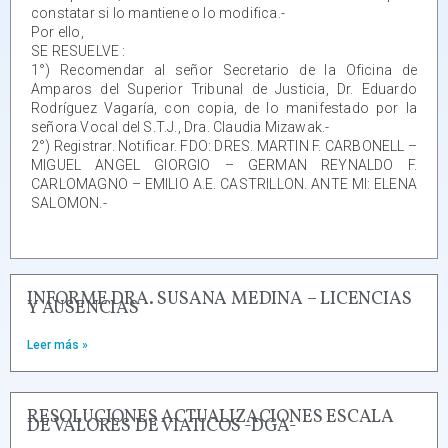
constatar si lo mantiene o lo modifica.-
Por ello,
SE RESUELVE :
1°) Recomendar al señor Secretario de la Oficina de
Amparos del Superior Tribunal de Justicia, Dr. Eduardo
Rodríguez Vagaría, con copia, de lo manifestado por la
señora Vocal del S.T.J., Dra. Claudia Mizawak.-
2°) Registrar. Notificar. FDO: DRES. MARTIN F. CARBONELL –
MIGUEL ANGEL GIORGIO – GERMAN REYNALDO F.
CARLOMAGNO – EMILIO A.E. CASTRILLON. ANTE MI: ELENA
SALOMON.-
INFORME DRA. SUSANA MEDINA – LICENCIAS
Y AUSENCIAS
Leer más »
RESOLUCIONES ACTUALIZACIONES ESCALA
DE VALORES DE VIATICOS -DGA-