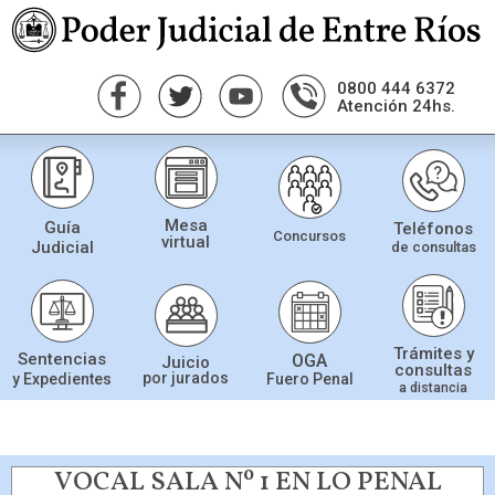
0800 444 6372
Atención 24hs.
Mesa
Guía
Teléfonos
Concursos
virtual
Judicial
de consultas
Trámites y
Sentencias
OGA
Juicio
consultas
por jurados
Fuero Penal
y Expedientes
a distancia
VOCAL SALA Nº 1 EN LO PENAL