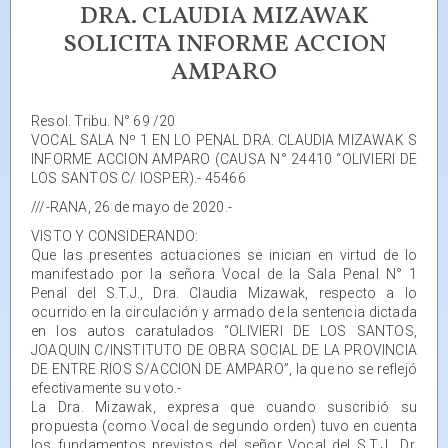
DRA. CLAUDIA MIZAWAK
SOLICITA INFORME ACCION
AMPARO
Resol. Tribu. N° 69 /20
VOCAL SALA Nº 1 EN LO PENAL DRA. CLAUDIA MIZAWAK S
INFORME ACCION AMPARO (CAUSA N° 24410 “OLIVIERI DE
LOS SANTOS C/ IOSPER).- 45466
///-RANA, 26 de mayo de 2020.-
VISTO Y CONSIDERANDO:
Que las presentes actuaciones se inician en virtud de lo
manifestado por la señora Vocal de la Sala Penal N° 1
Penal del S.T.J., Dra. Claudia Mizawak, respecto a lo
ocurrido en la circulación y armado de la sentencia dictada
en los autos caratulados “OLIVIERI DE LOS SANTOS,
JOAQUIN C/INSTITUTO DE OBRA SOCIAL DE LA PROVINCIA
DE ENTRE RIOS S/ACCION DE AMPARO”, la que no se reflejó
efectivamente su voto.-
La Dra. Mizawak, expresa que cuando suscribió su
propuesta (como Vocal de segundo orden) tuvo en cuenta
los fundamentos previstos del señor Vocal del S.T.J., Dr.