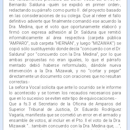
Bernardo Salduna -quién se expidió en primer orden-,
redactando su párrafo como punto II . del proyecto basado
en las consideraciones de su colega. Que al releer el fallo
definitivo advierte que finalmente comandó ese acuerdo la
Dra. Medina, que el voto que oportunamente elaboró y
firmó con expresa adhesión al Dr. Salduna que remitió
informáticamente al área respectiva (carpeta pública
“AMPARO”, sub carpeta “HERNÁN”, y luego “MIZAWAK”) se
copió sólo sustituyendo donde decía “concuerdo con el Dr.
Salduna” por “concuerdo con la Dra. Medina”, por lo que
ambas propuestas no eran iguales, lo que el párrafo
mentado debió haberse reformulado, dándole nueva
intervención a la Dra. Mizawak, y no “cortar y pegar”
directamente un documento con oraciones que no resultan
correctas.-
La señora Vocal solicita que ante lo ocurrido se le informe
lo acontecido y se tomen los recaudos necesarios para
que en lo sucesivo se eviten este tipo de equivocaciones.-
Que a fs.3 el Secretario de la Oficina de Amparos del
Superior Tribunal de Justicia, Dr. Eduardo Rodríguez
Vagaría, manifiesta que se cometió un error en el armado y
ensamble de votos, al incluir en el Pto. II el voto de la Dra.
Mizawak “….también concuerdo con la Dra. Medina que, ….”,