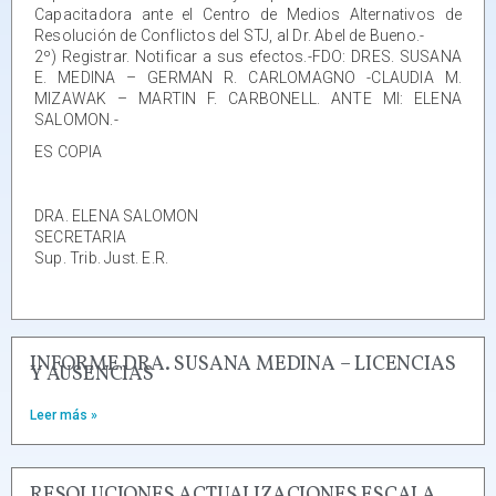
Capacitadora ante el Centro de Medios Alternativos de
Resolución de Conflictos del STJ, al Dr. Abel de Bueno.-
2º) Registrar. Notificar a sus efectos.-FDO: DRES. SUSANA
E. MEDINA – GERMAN R. CARLOMAGNO -CLAUDIA M.
MIZAWAK – MARTIN F. CARBONELL. ANTE MI: ELENA
SALOMON.-
ES COPIA
DRA. ELENA SALOMON
SECRETARIA
Sup. Trib. Just. E.R.
INFORME DRA. SUSANA MEDINA – LICENCIAS
Y AUSENCIAS
Leer más »
RESOLUCIONES ACTUALIZACIONES ESCALA