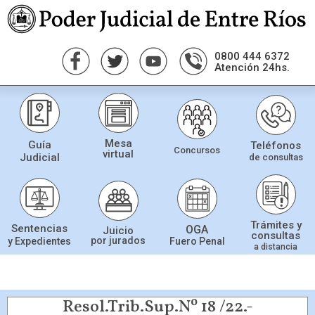
0800 444 6372
Atención 24hs.
Mesa
Guía
Teléfonos
Concursos
virtual
Judicial
de consultas
Trámites y
Sentencias
OGA
Juicio
consultas
por jurados
Fuero Penal
y Expedientes
a distancia
Resol.Trib.Sup.Nº 18 /22.-