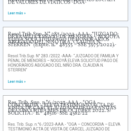
DE VALORES DE VIATICOS -DGA-
Leer más »
Resol.Trib.Sup. N° 283 /2022 -AAA- “JUZGADO
DE FAMILIA Y PENAL DE MENORES – NOGOYÁ
ELEVA SOLICITUD PAGO DE HONORARIOS
ABOGADO DEL NIÑO DRA. CLAUDIA N.
STERREN” (Expte. n.º 48355 – SSE 3975/2022).-
Resol.Trib.Sup. N° 283 /2022 -AAA- “JUZGADO DE FAMILIA Y
PENAL DE MENORES – NOGOYÁ ELEVA SOLICITUD PAGO DE
HONORARIOS ABOGADO DEL NIÑO DRA. CLAUDIA N.
STERREN”
Leer más »
Res. Trib. Sup. n.°6 /2023-AAA.- “OGA –
CONCORDIA – ELEVA TESTIMONIO ACTA DE
VISITA DE CARCEL JUZGADO DE GARANTIAS
DE CONCORDIA MES DE OCTUBRE 2022. S/
SOLICITA”.- n.º 48516-SSE 4582/22
Res. Trib. Sup. n.°6 /2023-AAA.- “OGA – CONCORDIA – ELEVA
TESTIMONIO ACTA DE VISITA DE CARCEL JUZGADO DE