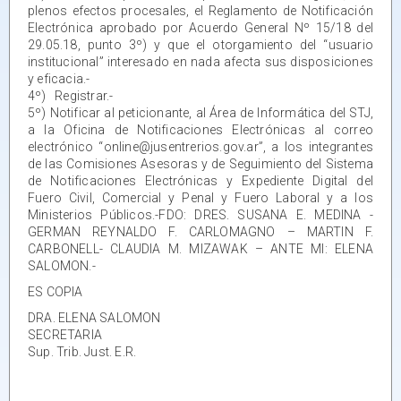
plenos efectos procesales, el Reglamento de Notificación
Electrónica aprobado por Acuerdo General Nº 15/18 del
29.05.18, punto 3º) y que el otorgamiento del “usuario
institucional” interesado en nada afecta sus disposiciones
y eficacia.-
4º) Registrar.-
5º) Notificar al peticionante, al Área de Informática del STJ,
a la Oficina de Notificaciones Electrónicas al correo
electrónico “online@jusentrerios.gov.ar”, a los integrantes
de las Comisiones Asesoras y de Seguimiento del Sistema
de Notificaciones Electrónicas y Expediente Digital del
Fuero Civil, Comercial y Penal y Fuero Laboral y a los
Ministerios Públicos.-FDO: DRES. SUSANA E. MEDINA -
GERMAN REYNALDO F. CARLOMAGNO – MARTIN F.
CARBONELL- CLAUDIA M. MIZAWAK – ANTE MI: ELENA
SALOMON.-
ES COPIA
DRA. ELENA SALOMON
SECRETARIA
Sup. Trib. Just. E.R.