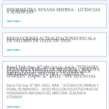
INFORME DRA. SUSANA MEDINA – LICENCIAS
Y AUSENCIAS
Leer más »
RESOLUCIONES ACTUALIZACIONES ESCALA
DE VALORES DE VIATICOS -DGA-
Leer más »
Resol.Trib.Sup. N° 283 /2022 -AAA- “JUZGADO
DE FAMILIA Y PENAL DE MENORES – NOGOYÁ
ELEVA SOLICITUD PAGO DE HONORARIOS
ABOGADO DEL NIÑO DRA. CLAUDIA N.
STERREN” (Expte. n.º 48355 – SSE 3975/2022).-
Resol.Trib.Sup. N° 283 /2022 -AAA- “JUZGADO DE FAMILIA Y
PENAL DE MENORES – NOGOYÁ ELEVA SOLICITUD PAGO DE
HONORARIOS ABOGADO DEL NIÑO DRA. CLAUDIA N.
STERREN”
Leer más »