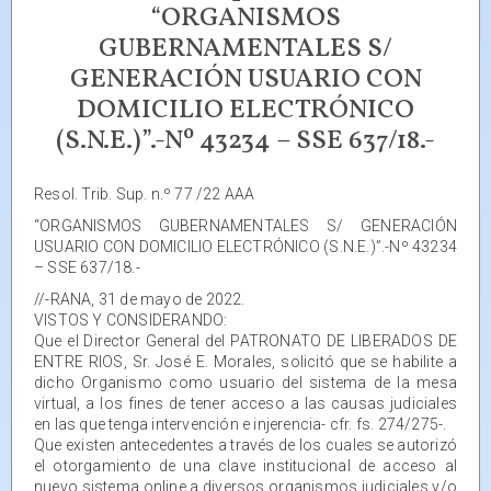
“ORGANISMOS
GUBERNAMENTALES S/
GENERACIÓN USUARIO CON
DOMICILIO ELECTRÓNICO
(S.N.E.)”.-Nº 43234 – SSE 637/18.-
Resol. Trib. Sup. n.º 77 /22 AAA
“ORGANISMOS GUBERNAMENTALES S/ GENERACIÓN
USUARIO CON DOMICILIO ELECTRÓNICO (S.N.E.)”.-Nº 43234
– SSE 637/18.-
//-RANA, 31 de mayo de 2022.
VISTOS Y CONSIDERANDO:
Que el Director General del PATRONATO DE LIBERADOS DE
ENTRE RIOS, Sr. José E. Morales, solicitó que se habilite a
dicho Organismo como usuario del sistema de la mesa
virtual, a los fines de tener acceso a las causas judiciales
en las que tenga intervención e injerencia- cfr. fs. 274/275-.
Que existen antecedentes a través de los cuales se autorizó
el otorgamiento de una clave institucional de acceso al
nuevo sistema online a diversos organismos judiciales y/o