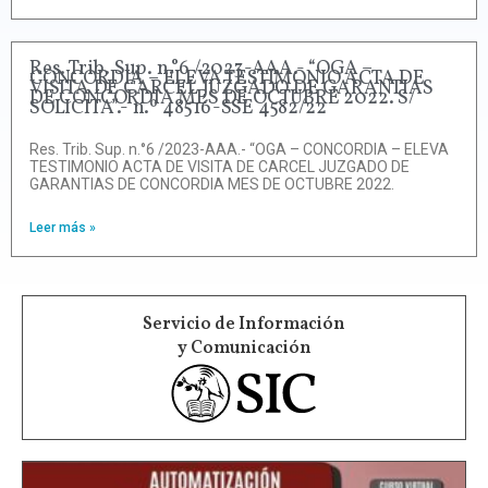
Res. Trib. Sup. n.°6 /2023-AAA.- “OGA –
CONCORDIA – ELEVA TESTIMONIO ACTA DE
VISITA DE CARCEL JUZGADO DE GARANTIAS
DE CONCORDIA MES DE OCTUBRE 2022. S/
SOLICITA”.- n.º 48516-SSE 4582/22
Res. Trib. Sup. n.°6 /2023-AAA.- “OGA – CONCORDIA – ELEVA
TESTIMONIO ACTA DE VISITA DE CARCEL JUZGADO DE
GARANTIAS DE CONCORDIA MES DE OCTUBRE 2022.
Leer más »
Servicio de Información
y Comunicación