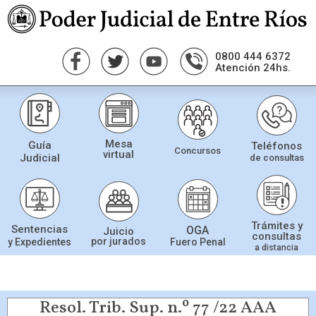
0800 444 6372
Atención 24hs.
Mesa
Guía
Teléfonos
Concursos
virtual
Judicial
de consultas
Trámites y
Sentencias
OGA
Juicio
consultas
por jurados
Fuero Penal
y Expedientes
a distancia
Resol. Trib. Sup. n.º 77 /22 AAA