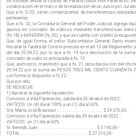
se traslade desde la ciudad de Paraná hasta Villa Paranacito, des
colaboración en el marco de la realización de un Juicio por Jurad
Que a fs. 5/25, obran comprobantes de transferencias realizadas 
pertinentes.
Que a fs. 32, la Contaduría General del Poder Judicial, agrega li
gastos en concepto de viáticos mediante transferencias banc
(fs.18) y 66993399 (fs.25); y que se cuenta con crédito presupuesta
Que, de igual forma, el señor Subcontador General, Dario Inveni
Recalde la Tarjeta de Control prevista en el art.13 del Reglament
del día 25.04.22, por lo que a fs. 19 luce devolución de la 
concepto de viáticos anticipada a fs. 10.
Que, asimismo, manifestó que a fs. 21 obra devolución del chofe
29.04.22 por la suma de PESOS TRES MIL CIENTO CUARENTA ($3.
conforme lo dispuesto a fs.22.-
Que por ello;
SE RESUELVE:
1) Aprobar la siguiente liquidación:
Comisión a Villa Paranacito, salida día 25 de abril de 2022.-
VIATICOS: Un (4) día al 100% y un (1) día al 60%
Sra. María José Brasseur………………………………………….. $ 24.076,00.-
Comisión a Villa Paranacito salida día 29 de abril de 2022.-
VIATICOS: un (1) día al 60%
Sr. Benedit Juan……………………………………………………… $ 3.140,00.-
TOTAL ……………………………………………………………….$ 27.216,00.-