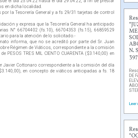
de el día 25.04.22 hasta el día 29.04.22, a fin de prestar
os en dicha localidad.
por la Tesorería General y a fs 29/31 tarjetas de control
Res
“J
quidación y expresa que la Tesorería General ha anticipado
arias N° 66704402 (fs.10), 66704353 (fs.15), 66859529
ME
rio para la atención de lo solicitado.-
SO
nato informa, que no se acreditó por parte del Sr. Juan
AB
o sobre Régimen de Viáticos, correspondiente a la comisión
N. 
suma de PESOS TRES MIL CIENTO CUARENTA ($3.140,00) en
397
r Javier Cottonaro correspondiente a la comisión del día
Reso
140,00), en concepto de viáticos anticipadas a fs. 18
DE 
ELE
ABO
STE
Leer
Res
“O