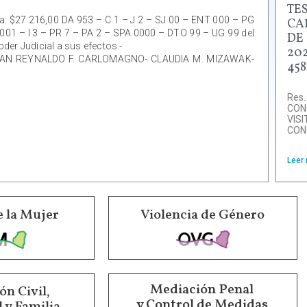
TE
ida: $27.216,00 DA 953 – C 1 – J 2 – SJ 00 – ENT 000 – PG
CA
001 – I 3 – PR 7 – PA 2 – SPA 0000 – DTO 99 – UG 99 del
DE
der Judicial a sus efectos.-
202
GERMAN REYNALDO F. CARLOMAGNO- CLAUDIA M. MIZAWAK-
458
Res.
CON
VIS
CON
Leer
e la Mujer
Violencia de Género
Mediación Penal
n Civil,
y Control de Medidas
 y Familia