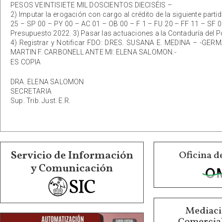
PESOS VEINTISIETE MIL DOSCIENTOS DIECISÉIS –
2) Imputar la erogación con cargo al crédito de la siguiente part
25 – SP 00 – PY 00 – AC 01 – OB 00 – F 1 – FU 20 – FF 11 – SF 0
Presupuesto 2022. 3) Pasar las actuaciones a la Contaduría del Po
4) Registrar y Notificar FDO: DRES. SUSANA E. MEDINA – -
MARTIN F. CARBONELL ANTE MI: ELENA SALOMON.-
ES COPIA
DRA. ELENA SALOMON
SECRETARIA
Sup. Trib. Just. E.R.
Servicio de Información
Oficina d
y Comunicación
Mediació
Comercial