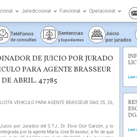
ucional
Jurisdiccional
Funcional
Operacional
Sentencias
Juicio
Teléfonos
por jurados
de consultas
y Expedientes
IN
OORDINADOR DE JUICIO POR JURADO
LI
HICULO PARA AGENTE BRASSEUR
Leer
29 DE ABRIL. 47785
RE
LICITA VEHICULO PARA AGENTE BRASSEUR DIAS 25, 26,
ES
DG
Juicio por Jurados del S.T.J., Dr. Elvio Osir Garzón, y lo
Leer
 integrada por la agente María José Brasseur, a fin de que