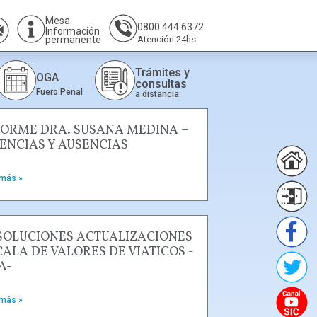
Mesa
0800 444 6372
Información
permanente
Atención 24hs.
Trámites y
OGA
consultas
Fuero Penal
a distancia
FORME DRA. SUSANA MEDINA –
CENCIAS Y AUSENCIAS
 más »
SOLUCIONES ACTUALIZACIONES
CALA DE VALORES DE VIATICOS -
A-
 más »