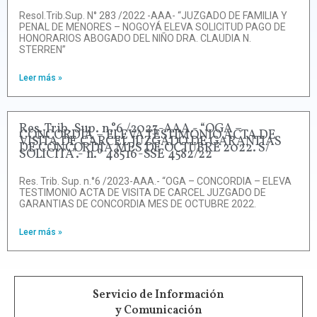
Resol.Trib.Sup. N° 283 /2022 -AAA- “JUZGADO DE FAMILIA Y
PENAL DE MENORES – NOGOYÁ ELEVA SOLICITUD PAGO DE
HONORARIOS ABOGADO DEL NIÑO DRA. CLAUDIA N.
STERREN”
Leer más »
Res. Trib. Sup. n.°6 /2023-AAA.- “OGA –
CONCORDIA – ELEVA TESTIMONIO ACTA DE
VISITA DE CARCEL JUZGADO DE GARANTIAS
DE CONCORDIA MES DE OCTUBRE 2022. S/
SOLICITA”.- n.º 48516-SSE 4582/22
Res. Trib. Sup. n.°6 /2023-AAA.- “OGA – CONCORDIA – ELEVA
TESTIMONIO ACTA DE VISITA DE CARCEL JUZGADO DE
GARANTIAS DE CONCORDIA MES DE OCTUBRE 2022.
Leer más »
Servicio de Información
y Comunicación