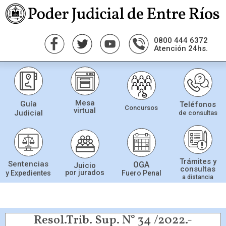
0800 444 6372
Atención 24hs.
Mesa
Guía
Teléfonos
Concursos
virtual
Judicial
de consultas
Trámites y
Sentencias
OGA
Juicio
consultas
por jurados
Fuero Penal
y Expedientes
a distancia
Resol.Trib. Sup. N° 34 /2022.-