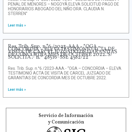
PENAL DE MENORES – NOGOYÁ ELEVA SOLICITUD PAGO DE
HONORARIOS ABOGADO DEL NIÑO DRA. CLAUDIA N.
STERREN”
Leer más »
Res. Trib. Sup. n.°6 /2023-AAA.- “OGA –
CONCORDIA – ELEVA TESTIMONIO ACTA DE
VISITA DE CARCEL JUZGADO DE GARANTIAS
DE CONCORDIA MES DE OCTUBRE 2022. S/
SOLICITA”.- n.º 48516-SSE 4582/22
Res. Trib. Sup. n.°6 /2023-AAA.- “OGA – CONCORDIA – ELEVA
TESTIMONIO ACTA DE VISITA DE CARCEL JUZGADO DE
GARANTIAS DE CONCORDIA MES DE OCTUBRE 2022.
Leer más »
Servicio de Información
y Comunicación