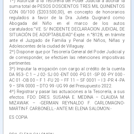
1º) Autorizar a la Tesorería del Poder Judicial a abonar la
suma total de PESOS DOSCIENTOS TRES MIL QUINIENTOS
CON 00/100 ($203.500,00), en concepto de honorarios
regulados a favor de la Dra. Julieta Quignard como
Abogada del Niño en el marco de los autos
caratulados:”V.E. S/ INCIDENTE DECLARACION JUDICIAL DE
SITUACIÓN DE ADOPTABILIDAD”-Expte. n.°8128, en trámite
ante el Juzgado de Familia y Penal de Niños, Niñas y
Adolescentes de la ciudad de Villaguay.
2º) Disponer que por Tesorería General del Poder Judicial y
de corresponder, se efectúen las retenciones impositivas
pertinentes.
3º) Imputar la erogación con cargo al crédito de la cuenta
DA 953- C 1 – J 02- SJ 00 -ENT 000 -PG 01 -SP 00 -PY 000 -
AC 01 -OB 00 – F 1 -FU 20 – FF 11 – SF 0001 – I 3 -PR 4 -PA
9 – SPA 0000 – DTO 99 -UG 99 del Presupuesto 2022.
4º) Registrar y pasar las actuaciones a la Tesorería, a sus
efectos. FDO: DRES. SUSANA E. MEDINA – CLAUDIA M.
MIZAWAK – -GERMAN REYNALDO F. CARLOMAGNO-
MARTIN F. CARBONELL.- ANTE MI: ELENA SALOMON.-
ES COPIA