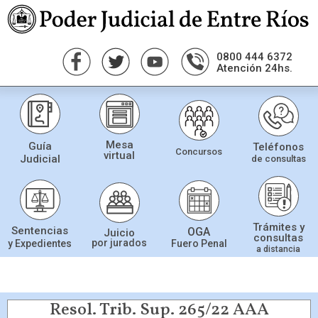
0800 444 6372
Atención 24hs.
Mesa
Guía
Teléfonos
Concursos
virtual
Judicial
de consultas
Trámites y
Sentencias
OGA
Juicio
consultas
por jurados
Fuero Penal
y Expedientes
a distancia
Resol. Trib. Sup. 265/22 AAA