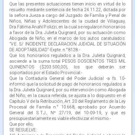
Que las presentes actuaciones tienen inicio en virtud de lo
resuelto mediante sentencia de fecha 24.11.22, dictada por
la señora Jueza a cargo del Juzgado de Familia y Penal de
Niños, Niñas y Adolescentes de la ciudad de Villaguay,
Dra.Fátima Anahí Polizzi, en la cual se regularon honorarios
a favor de la Dra. Julieta Quignard, por su actuación como
Abogada de Niño, en el marco de los autos caratulados:
“V.E. S/ INCIDENTE DECLARACION JUDICIAL DE SITUACIÓN
DE ADOPTABILIDAD”-Expte. n.°8128.-
Que los honorarios regulados a la Dra. Julieta Quignard,
asciende a la suma total PESOS DOSCIENTOS TRES MIL
QUINIENTOS ($203.500,00), los que deberán ser
soportados por el Estado Provincial.-
Que la Contaduría General del Poder Judicial -a fs. 10-
informó que la solicitud de pago de honorarios regulados a
la Dra. Julieta Quignard, por su intervención como Abogada
del Niño, en la causa referida, se ajusta a lo dispuesto en el
Capítulo V de la Retribución, Art. 20 del Reglamento de la Ley
Procesal de Familia n.° 10.668, aprobado por Acuerdo
General del S.T.J., Nº 27/19, del 10-09-19, y que es
presupuestariamente es viable efectivizar el mismo.-
Que por ello;
SE RESUELVE: