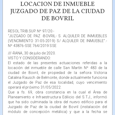
LOCACION DE INMUEBLE
JUZGADO DE PAZ DE LA CIUDAD
DE BOVRIL
RESOL.TRIB.SUP. Nº 97/20.-
“JUZGADO DE PAZ -BOVRIL- S. ALQUILER DE INMUEBLES
(VENCIMIENTO 31-05-2019) S/ ALQUILER DE INMUEBLE”.-
Nº 43876-SSE 764/2019 SSE
///-RANA, 30 de julio de 2020.
VISTO Y CONSIDERANDO:
El estado de las presentes actuaciones referidas a la
locación del inmueble de calle San Martín Nº 483 de la
ciudad de Bovril, de propiedad de la señora Victoria
Catalina Rausch de Belmonte, donde actualmente funciona
el Juzgado de Paz de esa localidad, cuyo vencimiento
operará el próximo 31/05/2022.
Que a fs. 69, obra constancia en la cual el Área de
Planeamiento e Infraestructura Edilicio del S.T.J., informó
que ha sido culminada la obra del nuevo edificio para el
Juzgado de Paz de la ciudad de Bovril (instalación del
módulo de concepción metálica) y que a la fecha se