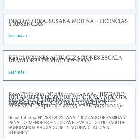
INFORME DRA. SUSANA MEDINA – LICENCIAS
Y AUSENCIAS
Leer más »
RESOLUCIONES ACTUALIZACIONES ESCALA
DE VALORES DE VIATICOS -DGA-
Leer más »
Resol.Trib.Sup. N° 283 /2022 -AAA- “JUZGADO
DE FAMILIA Y PENAL DE MENORES – NOGOYÁ
ELEVA SOLICITUD PAGO DE HONORARIOS
ABOGADO DEL NIÑO DRA. CLAUDIA N.
STERREN” (Expte. n.º 48355 – SSE 3975/2022).-
Resol.Trib.Sup. N° 283 /2022 -AAA- “JUZGADO DE FAMILIA Y
PENAL DE MENORES – NOGOYÁ ELEVA SOLICITUD PAGO DE
HONORARIOS ABOGADO DEL NIÑO DRA. CLAUDIA N.
STERREN”