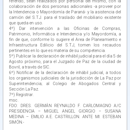
referido, sean realizados por personal del mismo, con la
colaboración de dos personas adicionales -a proveer por
la Intendencia o Mayordomía de Paraná- y la asistencia del
camión del S.T.J. para el traslado del mobiliario existente
que queda en uso.
4º) Dar intervención a las Oficinas de Compras,
Patrimonio, Informática e Intendencia y/o Mayordomía, a
fin de que, conforme lo sugiere el Area de Planeamiento e
Infraestructura Edilicio del S.T.J, tomen los recaudos
pertinentes en lo que es materia de su competencia.
5º) Publicar la declaración de inhábil judicial para el día 5 de
Agosto próximo, para el Juzgado de Paz de la ciudad de
Bovril, a través de SIC.
6º) Notificar de la declaración de inhábil judicial, a todos
los organismos judiciales de la jurisdicción de La Paz por
Superintendencia; al Colegio de Abogados Central y
Sección La Paz.
7º) Registrar.
msc.
FDO: DRES. GERMÁN REYNALDO F. CARLOMAGNO A/C
PRESIDENCIA – MIGUEL ANGEL GIORGIO – SUSANA
MEDINA – EMILIO A.E. CASTRILLON. ANTE MI: ESTEBAN
SIMÓN.-