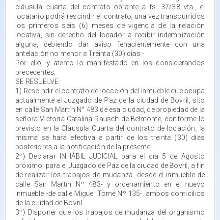
cláusula cuarta del contrato obrante a fs. 37/38 vta., el
locatario podrá rescindir el contrato, una vez transcurridos
los primeros seis (6) meses de vigencia de la relación
locativa, sin derecho del locador a recibir indemnización
alguna, debiendo dar aviso fehacientemente con una
antelación no menor a Treinta (30) días.-
Por ello, y atento lo manifestado en los considerandos
precedentes;
SE RESUELVE:
1) Rescindir el contrato de locación del inmueble que ocupa
actualmente el Juzgado de Paz de la ciudad de Bovril, sito
en calle San Martín N° 483 de esa ciudad, de propiedad de la
señora Victoria Catalina Rausch de Belmonte, conforme lo
previsto en la Cláusula Cuarta del contrato de locación, la
misma se hará efectiva a partir de los treinta (30) días
posteriores a la notificación de la presente.
2º) Declarar INHÁBIL JUDICIAL para el día 5 de Agosto
próximo, para el Juzgado de Paz de la ciudad de Bovril, a fin
de realizar los trabajos de mudanza -desde el inmueble de
calle San Martín Nº 483- y ordenamiento en el nuevo
inmueble -de calle Miguel Tomé Nº 135-, ambos domicilios
de la ciudad de Bovril.
3º) Disponer que los trabajos de mudanza del organismo