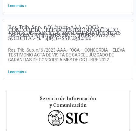
Leer más »
Res. Trib. Sup. n.°6 /2023-AAA.- “OGA –
CONCORDIA – ELEVA TESTIMONIO ACTA DE
VISITA DE CARCEL JUZGADO DE GARANTIAS
DE CONCORDIA MES DE OCTUBRE 2022. S/
SOLICITA”.- n.º 48516-SSE 4582/22
Res. Trib. Sup. n.°6 /2023-AAA.- “OGA – CONCORDIA – ELEVA
TESTIMONIO ACTA DE VISITA DE CARCEL JUZGADO DE
GARANTIAS DE CONCORDIA MES DE OCTUBRE 2022.
Leer más »
Servicio de Información
y Comunicación