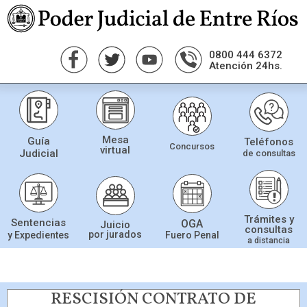
0800 444 6372
Atención 24hs.
Mesa
Guía
Teléfonos
Concursos
virtual
Judicial
de consultas
Trámites y
Sentencias
OGA
Juicio
consultas
por jurados
Fuero Penal
y Expedientes
a distancia
RESCISIÓN CONTRATO DE