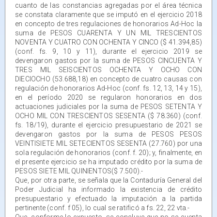
cuanto de las constancias agregadas por el área técnica
se constata claramente que se imputó en el ejercicio 2018
en concepto de tres regulaciones de honorarios Ad-Hoc la
suma de PESOS CUARENTA Y UN MIL TRESCIENTOS
NOVENTA Y CUATRO CON OCHENTA Y CINCO ($ 41.394,85)
(conf. fs. 9, 10 y 11), durante el ejercicio 2019 se
devengaron gastos por la suma de PESOS CINCUENTA Y
TRES MIL SEISCIENTOS OCHENTA Y OCHO CON
DIECIOCHO (53.688,18) en concepto de cuatro causas con
regulación de honorarios Ad-Hoc (conf. fs. 12, 13, 14 y 15),
en el período 2020 se regularon honorarios en dos
actuaciones judiciales por la suma de PESOS SETENTA Y
OCHO MIL CON TRESCIENTOS SESENTA ($ 78.360) (conf.
fs. 18/19), durante el ejercicio presupuestario de 2021 se
devengaron gastos por la suma de PESOS PESOS
VEINTISIETE MIL SETECIENTOS SESENTA (27.760) por una
sola regulación de honorarios (conf. f. 20); y, finalmente, en
el presente ejercicio se ha imputado crédito por la suma de
PESOS SIETE MIL QUINIENTOS($ 7.500).-
Que, por otra parte, se señala que la Contaduría General del
Poder Judicial ha informado la existencia de crédito
presupuestario y efectuado la imputación a la partida
pertinente (conf. f 05), lo cual se ratificó a fs. 22, 22 vta.-
Que, conforme lo expuesto, se concluye que no se cuenta