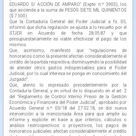
EDUARDO S/ ACCIÓN DE AMPARO” (Expte. n.º 3903), los
que asciende a la suma de PESOS SIETE MIL QUINIENTOS
($ 7.500).
Que la Contaduría General del Poder Judicial a fs. 05,
informó que dicha regulación se ajusta a lo resuelto por el
STJER en Acuerdo de fecha 28.05.87 y que
presupuestariamente es viable efectivizar el pago de los
mismos.
Que, asimismo, manifestó que “regulaciones de
honorarios como la presente afectan considerablemente el
crédito de la partida respectiva, disminuyendo la posibilidad
de atender otros gastos indispensables para el Poder
Judicial, por lo cual interesa se ponga en conocimiento del
Juzgado”.
Que, atento lo expresado precedentemente por la
Contaduría General, y en virtud de lo dispuesto en el art. 2
del “Reglamento de Control Interno Previo de la Gestión
Económica y Financiera del Poder Judicial”, aprobado por
Acuerdo General n.º 03/18 del 27.02.18, se dió nueva
intervención a la mencionada Área para que amplíe su
informe y explicite: en base a que criterios, cálculos o
análisis restrospectivos o proyectivos, los pagos de
honorarios judiciales afectan considerablemente el crédito