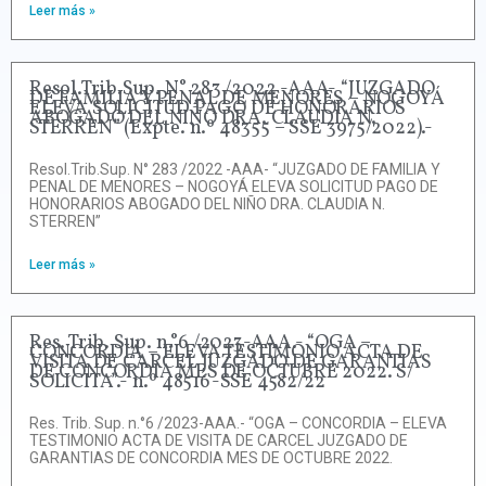
Leer más »
Resol.Trib.Sup. N° 283 /2022 -AAA- “JUZGADO
DE FAMILIA Y PENAL DE MENORES – NOGOYÁ
ELEVA SOLICITUD PAGO DE HONORARIOS
ABOGADO DEL NIÑO DRA. CLAUDIA N.
STERREN” (Expte. n.º 48355 – SSE 3975/2022).-
Resol.Trib.Sup. N° 283 /2022 -AAA- “JUZGADO DE FAMILIA Y
PENAL DE MENORES – NOGOYÁ ELEVA SOLICITUD PAGO DE
HONORARIOS ABOGADO DEL NIÑO DRA. CLAUDIA N.
STERREN”
Leer más »
Res. Trib. Sup. n.°6 /2023-AAA.- “OGA –
CONCORDIA – ELEVA TESTIMONIO ACTA DE
VISITA DE CARCEL JUZGADO DE GARANTIAS
DE CONCORDIA MES DE OCTUBRE 2022. S/
SOLICITA”.- n.º 48516-SSE 4582/22
Res. Trib. Sup. n.°6 /2023-AAA.- “OGA – CONCORDIA – ELEVA
TESTIMONIO ACTA DE VISITA DE CARCEL JUZGADO DE
GARANTIAS DE CONCORDIA MES DE OCTUBRE 2022.