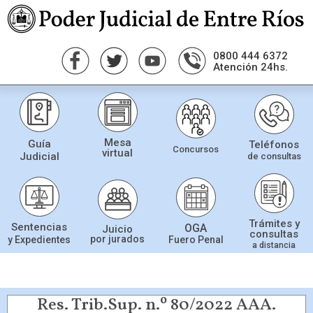
0800 444 6372
Atención 24hs.
Mesa
Guía
Teléfonos
Concursos
virtual
Judicial
de consultas
Trámites y
Sentencias
OGA
Juicio
consultas
por jurados
Fuero Penal
y Expedientes
a distancia
Res. Trib.Sup. n.º 80/2022 AAA.