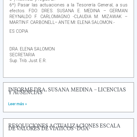
6º) Pasar las actuaciones a la Tesorería General, a sus
efectos. FDO: DRES. SUSANA E. MEDINA – GERMAN
REYNALDO F. CARLOMAGNO -CLAUDIA M. MIZAWAK –
MARTIN F. CARBONELL– ANTE MI: ELENA SALOMON.-
ES COPIA
DRA. ELENA SALOMON
SECRETARIA
Sup. Trib. Just. E.R.
INFORME DRA. SUSANA MEDINA – LICENCIAS
Y AUSENCIAS
Leer más »
RESOLUCIONES ACTUALIZACIONES ESCALA
DE VALORES DE VIATICOS -DGA-