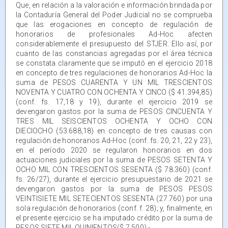
Que, en relación a la valoración e información brindada por
la Contaduría General del Poder Judicial no se comprueba
que las erogaciones en concepto de regulación de
honorarios de profesionales Ad-Hoc afecten
considerablemente el presupuesto del STJER. Ello así, por
cuanto de las constancias agregadas por el área técnica
se constata claramente que se imputó en el ejercicio 2018
en concepto de tres regulaciones de honorarios Ad-Hoc la
suma de PESOS CUARENTA Y UN MIL TRESCIENTOS
NOVENTA Y CUATRO CON OCHENTA Y CINCO ($ 41.394,85)
(conf. fs. 17,18 y 19), durante el ejercicio 2019 se
devengaron gastos por la suma de PESOS CINCUENTA Y
TRES MIL SEISCIENTOS OCHENTA Y OCHO CON
DIECIOCHO (53.688,18) en concepto de tres causas con
regulación de honorarios Ad-Hoc (conf. fs. 20, 21, 22 y 23),
en el período 2020 se regularon honorarios en dos
actuaciones judiciales por la suma de PESOS SETENTA Y
OCHO MIL CON TRESCIENTOS SESENTA ($ 78.360) (conf.
fs. 26/27), durante el ejercicio presupuestario de 2021 se
devengaron gastos por la suma de PESOS PESOS
VEINTISIETE MIL SETECIENTOS SESENTA (27.760) por una
sola regulación de honorarios (conf. f. 28); y, finalmente, en
el presente ejercicio se ha imputado crédito por la suma de
PESOS SIETE MIL QUINIENTOS($ 7.500).-