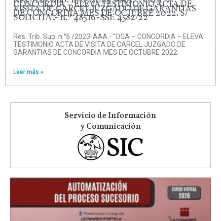
Res. Trib. Sup. n.°6 /2023-AAA.- “OGA –
CONCORDIA – ELEVA TESTIMONIO ACTA DE
VISITA DE CARCEL JUZGADO DE GARANTIAS
DE CONCORDIA MES DE OCTUBRE 2022. S/
SOLICITA”.- n.º 48516-SSE 4582/22
Res. Trib. Sup. n.°6 /2023-AAA.- “OGA – CONCORDIA – ELEVA
TESTIMONIO ACTA DE VISITA DE CARCEL JUZGADO DE
GARANTIAS DE CONCORDIA MES DE OCTUBRE 2022.
Leer más »
Servicio de Información
y Comunicación