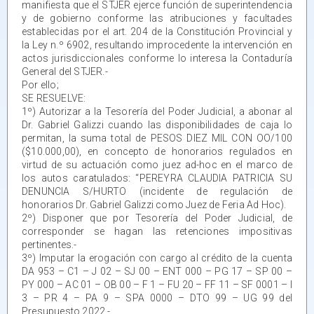
manifiesta que el STJER ejerce función de superintendencia
y de gobierno conforme las atribuciones y facultades
establecidas por el art. 204 de la Constitución Provincial y
la Ley n.º 6902, resultando improcedente la intervención en
actos jurisdiccionales conforme lo interesa la Contaduría
General del STJER.-
Por ello;
SE RESUELVE:
1º) Autorizar a la Tesorería del Poder Judicial, a abonar al
Dr. Gabriel Galizzi cuando las disponibilidades de caja lo
permitan, la suma total de PESOS DIEZ MIL CON OO/100
($10.000,00), en concepto de honorarios regulados en
virtud de su actuación como juez ad-hoc en el marco de
los autos caratulados: “PEREYRA CLAUDIA PATRICIA SU
DENUNCIA S/HURTO (incidente de regulación de
honorarios Dr. Gabriel Galizzi como Juez de Feria Ad Hoc).
2º) Disponer que por Tesorería del Poder Judicial, de
corresponder se hagan las retenciones impositivas
pertinentes.-
3º) Imputar la erogación con cargo al crédito de la cuenta
DA 953 – C1 – J 02 – SJ 00 – ENT 000 – PG 17 – SP 00 –
PY 000 – AC 01 – OB 00 – F 1 – FU 20 – FF 11 – SF 0001 – I
3 – PR 4 – PA 9 – SPA 0000 – DTO 99 – UG 99 del
Presupuesto 2022.-