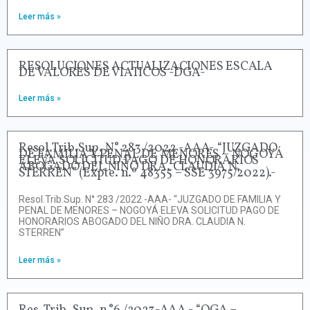
Leer más »
RESOLUCIONES ACTUALIZACIONES ESCALA
DE VALORES DE VIATICOS -DGA-
Leer más »
Resol.Trib.Sup. N° 283 /2022 -AAA- “JUZGADO
DE FAMILIA Y PENAL DE MENORES – NOGOYÁ
ELEVA SOLICITUD PAGO DE HONORARIOS
ABOGADO DEL NIÑO DRA. CLAUDIA N.
STERREN” (Expte. n.º 48355 – SSE 3975/2022).-
Resol.Trib.Sup. N° 283 /2022 -AAA- “JUZGADO DE FAMILIA Y
PENAL DE MENORES – NOGOYÁ ELEVA SOLICITUD PAGO DE
HONORARIOS ABOGADO DEL NIÑO DRA. CLAUDIA N.
STERREN”
Leer más »