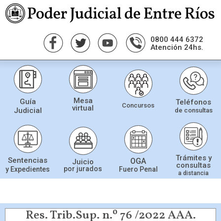
0800 444 6372
Atención 24hs.
Mesa
Guía
Teléfonos
Concursos
virtual
Judicial
de consultas
Trámites y
Sentencias
OGA
Juicio
consultas
por jurados
Fuero Penal
y Expedientes
a distancia
Res. Trib.Sup. n.º 76 /2022 AAA.