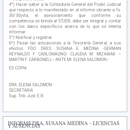
4°) Hacer saber a la Contaduría General del Poder Judicial
que respecto a lo manifestado en el informe obrante a fs.
30/30yvta, el asesoramiento que conforme su
competencia se brinde al STJER, debe ser integral y contar
con los datos específicos acerca de lo que se intenta
informar.
5°) Notificar y registrar.
6º) Pasar las actuaciones a la Tesorería General, a sus
efectos. FDO: DRES. SUSANA E. MEDINA -GERMAN
REYNALDO F. CARLOMAGNO- CLAUDIA M. MIZAWAK –
MARTIN F. CARBONELL– ANTE MI: ELENA SALOMON.-
ES COPIA
DRA. ELENA SALOMON
SECRETARIA
Sup. Trib. Just. E.R.
INFORME DRA. SUSANA MEDINA – LICENCIAS
Y AUSENCIAS