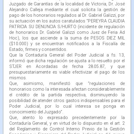
Juzgado de Garantías de la localidad de Victoria, Dr. José
Alejandro Calleja mediante el cual solicita la gestión de
pago de los honorarios regulados al Dr. Gabriel Galizzi, por
su actuación en los autos caratulados “PEREYRA CLAUDIA
PATRICIA SU DENUNCIA S/HURTO (incidente de regulación
de honorarios Dr. Gabriel Galizzi como Juez de Feria Ad
Hoc), los que asciende a la suma de PESOS DIEZ MIL
($10.000) y se encuentran notificados a la Fiscalía de
Estado, firmes y consentidos.
Que la Contaduría General del Poder Judicial a fs. 13,
informó que dicha regulación se ajusta a lo resuelto por el
STJER en Acordadas de fecha 28.05.87, y que
presupuestariamente es viable efectivizar el pago de los
mismos.
Que, asimismo, manifiestó que “regulaciones de
honorarios como la interesada afectan considerablemente
el crédito de la partida respectiva, disminuyendo la
posibilidad de atender otros gastos indispensables para el
Poder Judicial, por lo cual interesa se ponga en
conocimiento del Juzgado”.
Que, atento lo expresado precedentemente por la
Contaduría General, y en virtud de lo dispuesto en el art. 2
del Reglamento de Control Interno Previo de la Gestión